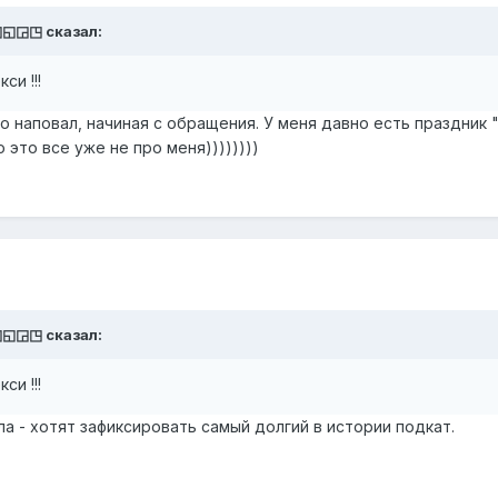
◰◱◲◳
сказал:
си !!!
о наповал, начиная с обращения. У меня давно есть праздник 
 это все уже не про меня))))))))
◰◱◲◳
сказал:
си !!!
а - хотят зафиксировать самый долгий в истории подкат.