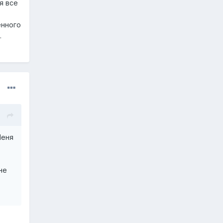
я все
енного
.
Меня
не