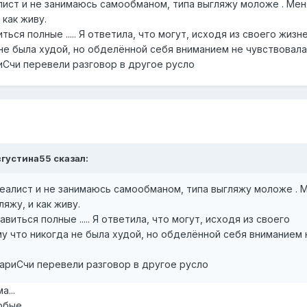
алист и не занимаюсь самообманом, типа выгляжу моложе . Мен
 как живу.
ться полные ..... Я ответила, что могут, исходя из своего жизн
 не была худой, но обделённой себя вниманием не чувствовала
Счи перевели разговор в другое русло
вгустина55
сказал:
реалист и не занимаюсь самообманом, типа выгляжу моложе . 
ляжу, и как живу.
виться полные ..... Я ответила, что могут, исходя из своего
у что никогда не была худой, но обделённой себя вниманием 
ариСчи перевели разговор в другое русло
...
юбые.