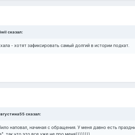
iwil
сказал:
хала - хотят зафиксировать самый долгий в истории подкат.
августина55
сказал:
ило наповал, начиная с обращения. У меня давно есть праздн
, так что это все уже не про меня))))))))