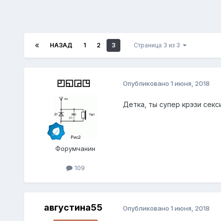
НАЗАД
1
2
3
Страница 3 из 3
◰◱◲◳
Опубликовано
1 июня, 2018
Детка, ты супер крэзи секси 
Форумчанин
109
августина55
Опубликовано
1 июня, 2018