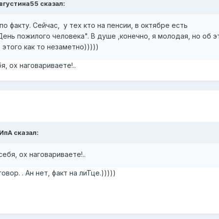
вгустина55
сказал:
о факту. Сейчас, у тех кто на пенсии, в октябре есть
ень пожилого человека". В душе ,конечно, я молодая, но об э
 этого как то незаметно)))))
, ох наговариваете!..
ИпА
сказал:
ебя, ох наговариваете!..
овор. . Ан нет, факт на лиТце.)))))