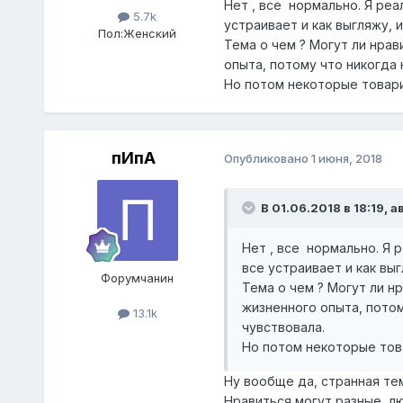
Нет , все нормально. Я ре
5.7k
устраивает и как выгляжу, и
Пол:
Женский
Тема о чем ? Могут ли нрави
опыта, потому что никогда
Но потом некоторые товари
пИпА
Опубликовано
1 июня, 2018
В 01.06.2018 в 18:19,
а
Нет , все нормально. Я 
все устраивает и как выг
Форумчанин
Тема о чем ? Могут ли нра
жизненного опыта, потом
13.1k
чувствовала.
Но потом некоторые тов
Ну вообще да, странная тема
Нравиться могут разные, л