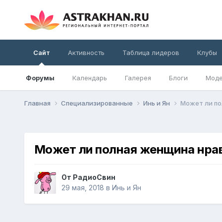
Сайт
Активность
Таблица лидеров
Клубы
Форумы
Календарь
Галерея
Блоги
Моде
Главная
Специализированные
Инь и Ян
Может ли п
Может ли полная женщина нра
От
РадиоСвин
29 мая, 2018
в
Инь и Ян