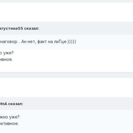
вгустина55
сказал:
наговор. . Ан нет, факт на лиТце.)))))
о уже?
ивное.
ИпА
сказал:
ежно уже?
ективное.