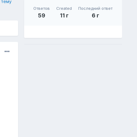
 тему
Ответов
Created
Последний ответ
59
11 г
6 г