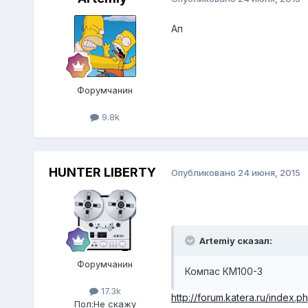
Ап
Форумчанин
9.8k
HUNTER LIBERTY
Опубликовано
24 июня, 2015
Artemiy сказал:
Форумчанин
Компас КМ100-3
17.3k
http://forum.katera.ru/index
Пол:
Не скажу