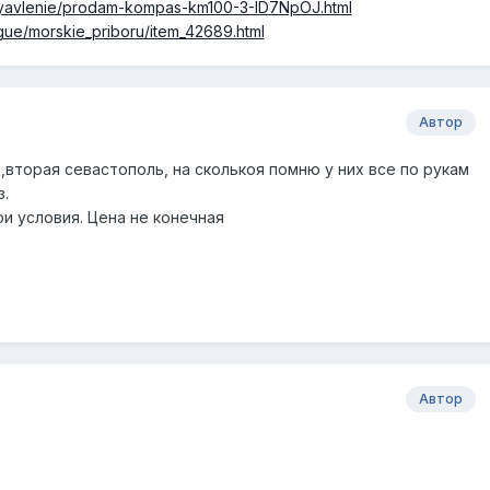
/obyavlenie/prodam-kompas-km100-3-ID7NpOJ.html
ogue/morskie_priboru/item_42689.html
Автор
вторая севастополь, на сколькоя помню у них все по рукам
.
ои условия. Цена не конечная
Автор