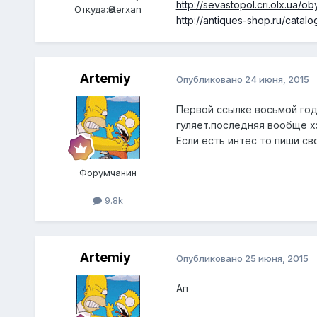
http://sevastopol.cri.olx.ua
Откуда:
Әsterxan
http://antiques-shop.ru/catal
Artemiy
Опубликовано
24 июня, 2015
Первой ссылке восьмой год,
гуляет.последняя вообще хз
Если есть интес то пиши св
Форумчанин
9.8k
Artemiy
Опубликовано
25 июня, 2015
Ап