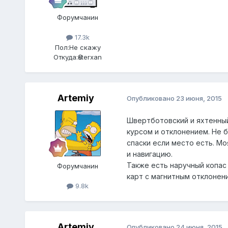
Форумчанин
17.3k
Пол:
Не скажу
Откуда:
Әsterxan
Artemiy
Опубликовано
23 июня, 2015
Швертботовский и яхтенный.
курсом и отклонением. Не б
спаски если место есть. М
и навигацию.
Также есть наручный копас
Форумчанин
карт с магнитным отклонен
9.8k
Artemiy
Опубликовано
24 июня, 2015