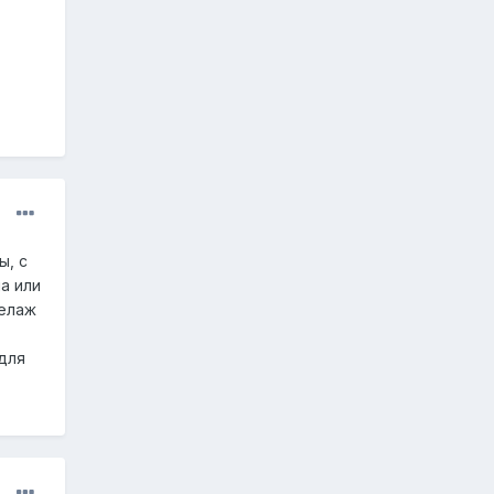
ы, с
а или
келаж
для