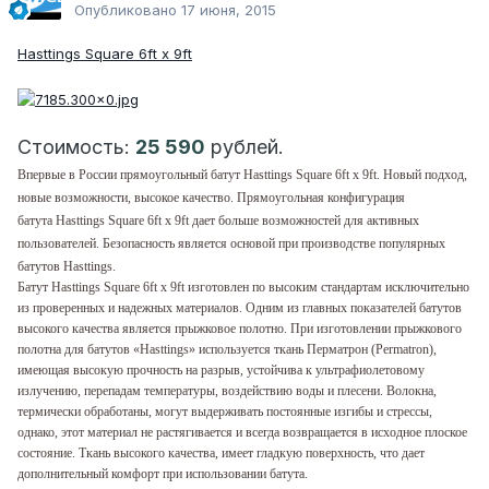
Опубликовано
17 июня, 2015
Hasttings Square 6ft х 9ft
Стоимость:
25 590
рублей.
Впервые в России прямоугольный батут Hasttings Square 6ft х 9ft. Новый подход,
новые возможности, высокое качество. Прямоугольная конфигурация
батута Hasttings Square 6ft х 9ft дает больше возможностей для активных
пользователей. Безопасность является основой при производстве популярных
батутов Hasttings.
Батут Hasttings Square 6ft х 9ft изготовлен по высоким стандартам исключительно
из проверенных и надежных материалов. Одним из главных показателей батутов
высокого качества является прыжковое полотно. При изготовлении прыжкового
полотна для батутов «Hasttings» используется ткань Перматрон (Permatron),
имеющая высокую прочность на разрыв, устойчива к ультрафиолетовому
излучению, перепадам температуры, воздействию воды и плесени. Волокна,
термически обработаны, могут выдерживать постоянные изгибы и стрессы,
однако, этот материал не растягивается и всегда возвращается в исходное плоское
состояние. Ткань высокого качества, имеет гладкую поверхность, что дает
дополнительный комфорт при использовании батута.