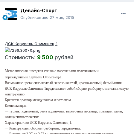
Девайс-Спорт
Опубликовано
27 мая, 2015
ХИТ!
ДСК Карусель Олимпиец-1
Стоимость:
9 500
рублей.
Металлическая шведская стенка с массажными пластиковыми
перекладинами Карусель Олимпиец-1.
Возможные цвета: сине-желтый, зелено-желтый, красно-желтый, белый антик
ДСК Карусель Олимпиец-1представляет собой сборно-разборную металлическую
конструкцию.
Крепится враспор между полом и потолком
Комплектация:
— турник подвижный, рама подвижная, веревочная лестница, трапеция, канат,
кольца гимнастические.
Характеристики ДСК Карусель Олимпиец-1:
— Конструкция: сборная-разборная, передвижная.
— Высота: от 2,27 до 2,73 м , регулируется во время установки враспор.