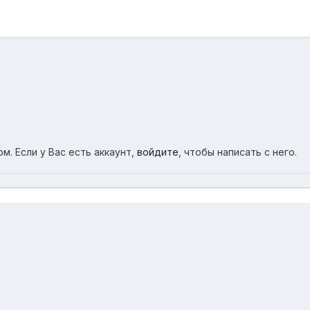
м. Если у Вас есть аккаунт,
войдите
, чтобы написать с него.
абель Nordost Blue Heaven Power Cord
DSC06610
Обратная связь
Cookies