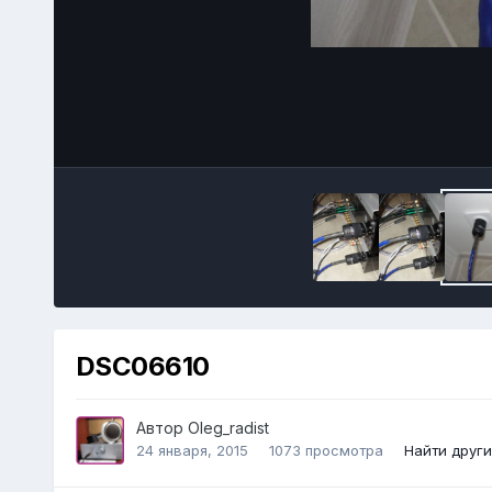
DSC06610
Автор
Oleg_radist
24 января, 2015
1073 просмотра
Найти друг