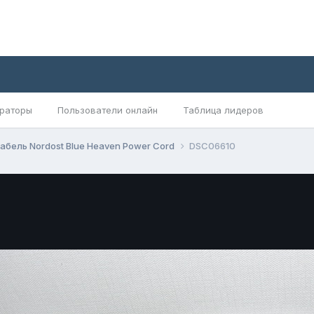
раторы
Пользователи онлайн
Таблица лидеров
абель Nordost Blue Heaven Power Cord
DSC06610