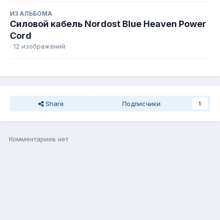
ИЗ АЛЬБОМА
Силовой кабель Nordost Blue Heaven Power
Cord
· 12 изображений
Share
Подписчики
1
Комментариев нет
Присоединиться к общению
Вы можете написать сейчас, а зарегистрироваться потом. Если
у Вас есть аккаунт,
войдите
, чтобы написать с него.