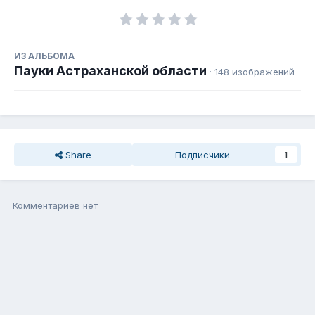
ИЗ АЛЬБОМА
Пауки Астраханской области
· 148 изображений
Share
Подписчики
1
Комментариев нет
Присоединиться к общению
Вы можете написать сейчас, а зарегистрироваться потом. Если
у Вас есть аккаунт,
войдите
, чтобы написать с него.