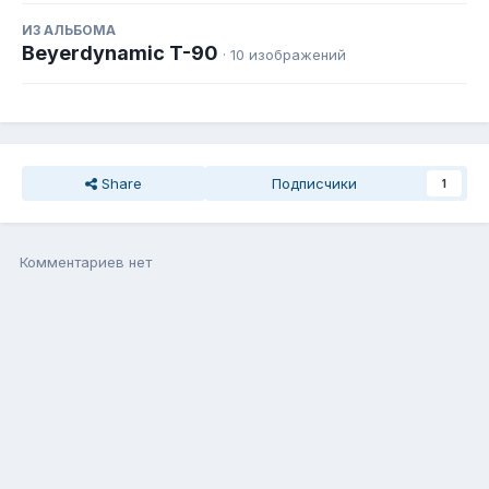
ИЗ АЛЬБОМА
Beyerdynamic T-90
· 10 изображений
Share
Подписчики
1
Комментариев нет
Присоединиться к общению
Вы можете написать сейчас, а зарегистрироваться потом. Если
у Вас есть аккаунт,
войдите
, чтобы написать с него.
Добавить комментарий...