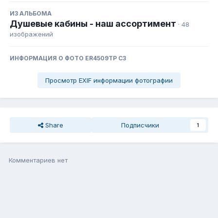
ИЗ АЛЬБОМА
Душевые кабины - наш ассортимент
· 48
изображений
ИНФОРМАЦИЯ О ФОТО ER4509ТP С3
Просмотр EXIF информации фотографии
Share
Подписчики
1
Комментариев нет
Присоединиться к общению
Вы можете написать сейчас, а зарегистрироваться потом. Если
у Вас есть аккаунт,
войдите
, чтобы написать с него.