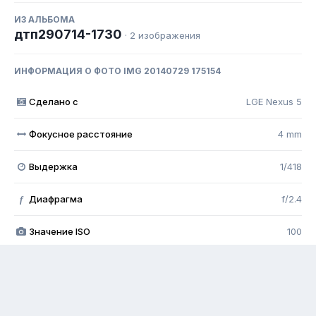
ИЗ АЛЬБОМА
дтп290714-1730
· 2 изображения
ИНФОРМАЦИЯ О ФОТО IMG 20140729 175154
Сделано с
LGE Nexus 5
Фокусное расстояние
4 mm
Выдержка
1/418
Диафрагма
f/2.4
f
Значение ISO
100
Просмотр полной EXIF информации