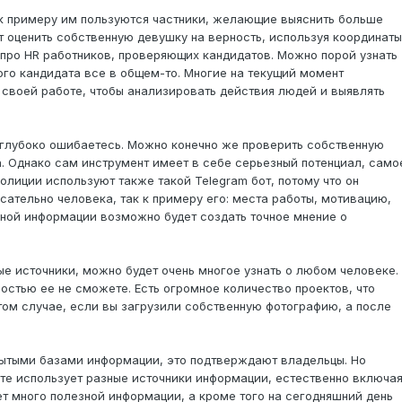
к к примеру им пользуются частники, желающие выяснить больше
 оценить собственную девушку на верность, используя координаты
про HR работников, проверяющих кандидатов. Можно порой узнать
го кандидата все в общем-то. Многие на текущий момент
 своей работе, чтобы анализировать действия людей и выявлять
то глубоко ошибаетесь. Можно конечно же проверить собственную
. Однако сам инструмент имеет в себе серьезный потенциал, само
олиции используют также такой Telegram бот, потому что он
сательно человека, так к примеру его: места работы, мотивацию,
анной информации возможно будет создать точное мнение о
е источники, можно будет очень многое узнать о любом человеке.
остью ее не сможете. Есть огромное количество проектов, что
ом случае, если вы загрузили собственную фотографию, а после
рытыми базами информации, это подтверждают владельцы. Но
те использует разные источники информации, естественно включа
ет много полезной информации, а кроме того на сегодняшний день