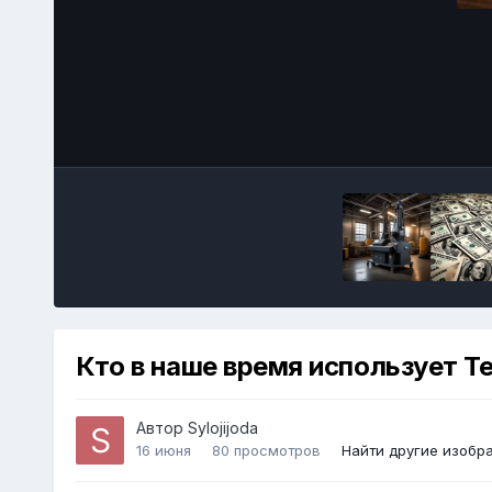
Кто в наше время использует Те
Автор
Sylojijoda
16 июня
80 просмотров
Найти другие изобр