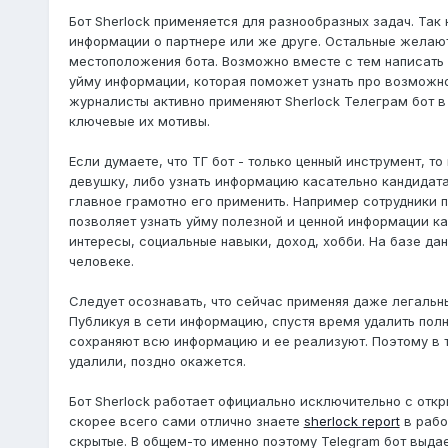
Бот Sherlock применяется для разнообразных задач. Та
информации о партнере или же друге. Остальные желают
местоположения бота. Возможно вместе с тем написать 
уйму информации, которая поможет узнать про возможно
журналисты активно применяют Sherlock Телеграм бот в
ключевые их мотивы.
Если думаете, что ТГ бот - только ценный инструмент, 
девушку, либо узнать информацию касательно кандидата
главное грамотно его применить. Например сотрудники п
позволяет узнать уйму полезной и ценной информации ка
интересы, социальные навыки, доход, хобби. На базе д
человеке.
Следует осознавать, что сейчас применяя даже легальны
Публикуя в сети информацию, спустя время удалить полн
сохраняют всю информацию и ее реализуют. Поэтому в т
удалили, поздно окажется.
Бот Sherlock работает официально исключительно с отк
скорее всего сами отлично знаете
sherlock report
в рабо
скрытые. В общем-то именно поэтому Telegram бот выда