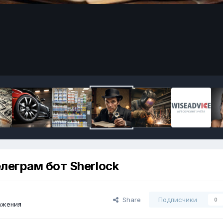
леграм бот Sherlock
Share
Подписчики
0
ажения