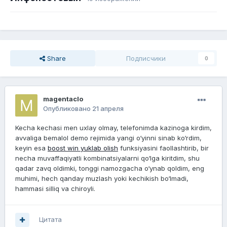
Share
Подписчики
0
magentaclo
Опубликовано
21 апреля
Kecha kechasi men uxlay olmay, telefonimda kazinoga kirdim,
avvaliga bemalol demo rejimida yangi o‘yinni sinab ko‘rdim,
keyin esa
boost win yuklab olish
funksiyasini faollashtirib, bir
necha muvaffaqiyatli kombinatsiyalarni qo‘lga kiritdim, shu
qadar zavq oldimki, tonggi namozgacha o‘ynab qoldim, eng
muhimi, hech qanday muzlash yoki kechikish bo‘lmadi,
hammasi silliq va chiroyli.
Цитата