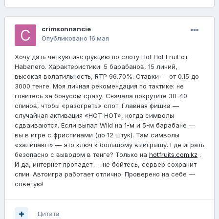
crimsonnancie
Опубликовано
16 мая
Хочу дать четкую инструкцию по слоту Hot Hot Fruit от
Habanero. Характеристики: 5 барабанов, 15 линий,
высокая волатильность, RTP 96.70%. Ставки — от 0.15 до
3000 тенге. Моя личная рекомендация по тактике: не
гонитесь за бонусом сразу. Сначала покрутите 30-40
спинов, чтобы «разогреть» слот. Главная фишка —
случайная активация «HOT HOT», когда символы
сдваиваются. Если выпал Wild на 1-м и 5-м барабане —
вы в игре с фриспинами (до 12 штук). Там символы
«залипают» — это ключ к большому выигрышу. Где играть
безопасно с выводом в тенге? Только на
hotfruits.com.kz
.
И да, интернет пропадет — не бойтесь, сервер сохранит
спин. Автоигра работает отлично. Проверено на себе —
советую!
Цитата