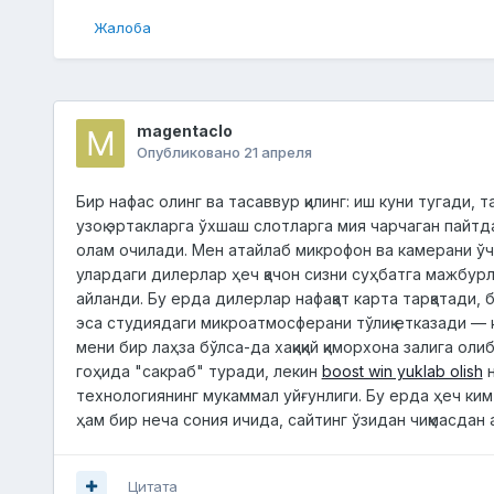
Жалоба
magentaclo
Опубликовано
21 апреля
Бир нафас олинг ва тасаввур қилинг: иш куни тугади, 
узоқ эртакларга ўхшаш слотларга мия чарчаган пайтда
олам очилади. Мен атайлаб микрофон ва камерани ўчир
улардаги дилерлар ҳеч қачон сизни суҳбатга мажбурла
айланди. Бу ерда дилерлар нафақат карта тарқатади, 
эса студиядаги микроатмосферани тўлиқ етказади — к
мени бир лаҳза бўлса-да хақиқий қиморхона залига ол
гоҳида "сакраб" туради, лекин
boost win yuklab olish
н
технологиянинг мукаммал уйғунлиги. Бу ерда ҳеч ким 
ҳам бир неча сония ичида, сайтинг ўзидан чиқмасдан 
Цитата