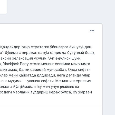
й. Қандайдир оғир стратегик ўйинларга ёки узундан-
ino" бўлимига кираман ва кўз олдимда бутунлай бошқа
шахсий релаксация усулим. Энг ёқимлиси шуки,
, Blackjack Party столи менинг севимли маконимга
талик эмас, балки самимий муносабат. Овоз сифати
нлар мени ҳайратда қолдиради, нега деганда улар
 Ва энг муҳими — уланиш сифати. Менинг интернетим
ишга йўл қўймайди. Бу мен учун қулайлик ва
исобдаги маблағни тўлдириш керак бўлса, бу жараён