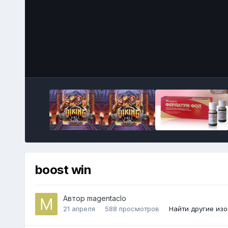
boost win
Автор
magentaclo
21 апреля
588 просмотров
Найти другие из