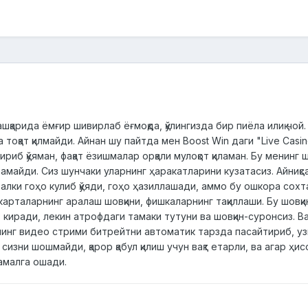
ташқарида ёмғир шивирлаб ёғмоқда, қўлингизда бир пиёла илиқ чо
 тоқат қилмайди. Айнан шу пайтда мен Boost Win даги "Live Cas
иб қўяман, фақат ёзишмалар орқали мулоқот қиламан. Бу менинг 
майди. Сиз шунчаки уларнинг ҳаракатларини кузатасиз. Айниқса
балки гоҳо кулиб қўяди, гоҳо ҳазиллашади, аммо бу ошкора сох
арталарнинг аралаш шовқини, фишкаларнинг тақиллаши. Бу шовқи
иб киради, лекин атрофдаги тамаки тутуни ва шовқин-суронсиз.
инг видео стрими битрейтни автоматик тарзда пасайтириб, узил
сизни шошмайди, қарор қабул қилиш учун вақт етарли, ва агар ҳ
амалга ошади.