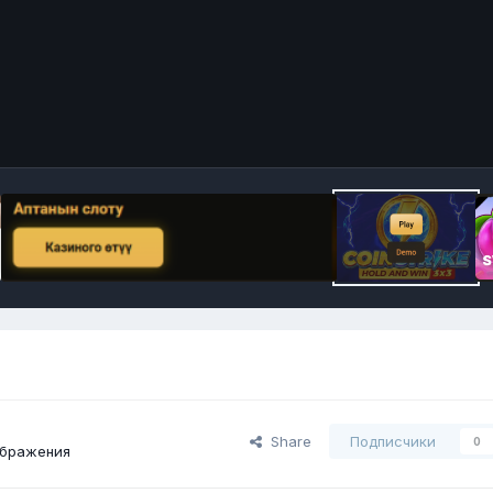
Share
Подписчики
0
ображения