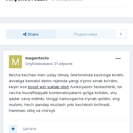
Share
Подписчики
0
magentaclo
Опубликовано
21 апреля
Kecha kechasi men uxlay olmay, telefonimda kazinoga kirdim,
avvaliga bemalol demo rejimida yangi o‘yinni sinab ko‘rdim,
keyin esa
boost win yuklab olish
funksiyasini faollashtirib, bir
necha muvaffaqiyatli kombinatsiyalarni qo‘lga kiritdim, shu
qadar zavq oldimki, tonggi namozgacha o‘ynab qoldim, eng
muhimi, hech qanday muzlash yoki kechikish bo‘lmadi,
hammasi silliq va chiroyli.
Цитата