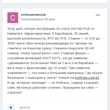
crimsonnancie
Опубликовано
16 мая
Хочу дать четкую инструкцию по слоту Hot Hot Fruit от
Habanero. Характеристики: 5 барабанов, 15 линий,
высокая волатильность, RTP 96.70%. Ставки — от 0.15 до
3000 тенге. Моя личная рекомендация по тактике: не
гонитесь за бонусом сразу. Сначала покрутите 30-40
спинов, чтобы «разогреть» слот. Главная фишка —
случайная активация «HOT HOT», когда символы
сдваиваются. Если выпал Wild на 1-м и 5-м барабане —
вы в игре с фриспинами (до 12 штук). Там символы
«залипают» — это ключ к большому выигрышу. Где играть
безопасно с выводом в тенге? Только на
hotfruits.com.kz
.
И да, интернет пропадет — не бойтесь, сервер сохранит
спин. Автоигра работает отлично. Проверено на себе —
советую!
Цитата