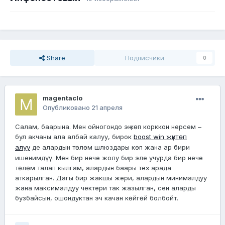
Share
Подписчики
0
magentaclo
Опубликовано
21 апреля
Салам, баарына. Мен ойногондо эң көп корккон нерсем –
бул акчаны ала албай калуу, бирок
boost win жүктөп
алуу
де алардын төлөм шлюздары көп жана ар бири
ишенимдүү. Мен бир нече жолу бир эле учурда бир нече
төлөм талап кылгам, алардын баары тез арада
аткарылган. Дагы бир жакшы жери, алардын минималдуу
жана максималдуу чектери так жазылган, сен аларды
бузбайсын, ошондуктан эч качан көйгөй болбойт.