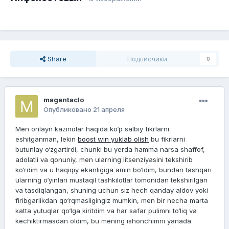
Share
Подписчики
0
magentaclo
Опубликовано
21 апреля
Men onlayn kazinolar haqida ko‘p salbiy fikrlarni
eshitganman, lekin
boost win yuklab olish
bu fikrlarni
butunlay o‘zgartirdi, chunki bu yerda hamma narsa shaffof,
adolatli va qonuniy, men ularning litsenziyasini tekshirib
ko‘rdim va u haqiqiy ekanligiga amin bo‘ldim, bundan tashqari
ularning o‘yinlari mustaqil tashkilotlar tomonidan tekshirilgan
va tasdiqlangan, shuning uchun siz hech qanday aldov yoki
firibgarlikdan qo‘rqmasligingiz mumkin, men bir necha marta
katta yutuqlar qo‘lga kiritdim va har safar pulimni to‘liq va
kechiktirmasdan oldim, bu mening ishonchimni yanada