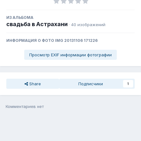
ИЗ АЛЬБОМА
свадьба в Астрахани
· 40 изображений
ИНФОРМАЦИЯ О ФОТО IMG 20131106 171226
Просмотр EXIF информации фотографии
Share
Подписчики
1
Комментариев нет
Присоединиться к общению
Вы можете написать сейчас, а зарегистрироваться потом. Если
у Вас есть аккаунт,
войдите
, чтобы написать с него.