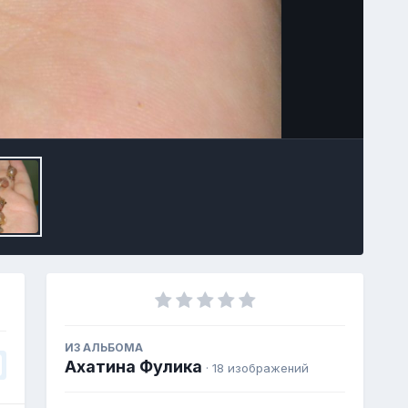
Image Tools
ИЗ АЛЬБОМА
Ахатина Фулика
· 18 изображений