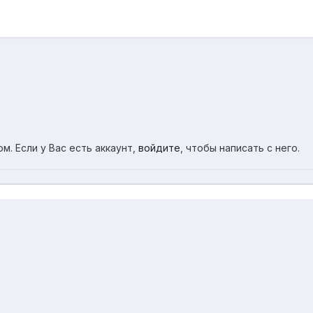
м. Если у Вас есть аккаунт,
войдите
, чтобы написать с него.
Фулика
DSCN7563
Обратная связь
Cookies
Powered by Invision Community