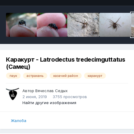
Каракурт - Latrodectus tredecimguttatus
(Самец)
паук
астрахань
казачий район
каракурт
Автор
Вячеслав Седых
2 июня, 2019
3755 просмотров
Найти другие изображения
Жалоба