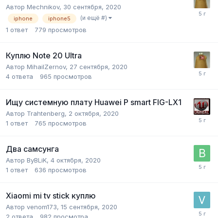
Автор
Mechnikov
,
30 сентября, 2020
(и ещё #)
iphone
iphone5
1
ответ
779
просмотров
Куплю Note 20 Ultra
Автор
MihailZernov
,
27 сентября, 2020
4
ответа
965
просмотров
Ищу системную плату Huawei P smart FIG-LX1
Автор
Trahtenberg
,
2 октября, 2020
1
ответ
765
просмотров
Два самсунга
Автор
ByBLiK
,
4 октября, 2020
1
ответ
636
просмотров
Xiaomi mi tv stick куплю
Автор
venom173
,
15 сентября, 2020
2
ответа
982
просмотра