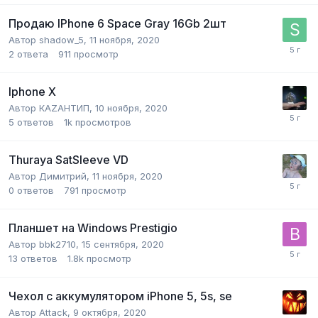
Продаю IPhone 6 Space Gray 16Gb 2шт
Автор
shadow_5
,
11 ноября, 2020
2
ответа
911
просмотр
Iphone X
Автор
КАZАНТИП
,
10 ноября, 2020
5
ответов
1k
просмотров
Thuraya SatSleeve VD
Автор
Димитрий
,
11 ноября, 2020
0
ответов
791
просмотр
Планшет на Windows Prestigio
Автор
bbk2710
,
15 сентября, 2020
13
ответов
1.8k
просмотр
Чехол с аккумулятором iPhone 5, 5s, se
Автор
Attack
,
9 октября, 2020