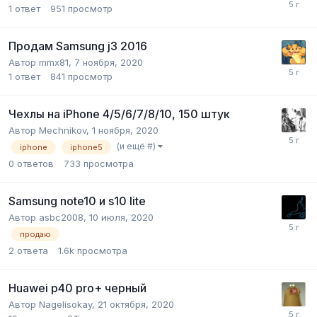
1
ответ
951
просмотр
Продам Samsung j3 2016
Автор
mmx81
,
7 ноября, 2020
1
ответ
841
просмотр
Чехлы на iPhone 4/5/6/7/8/10, 150 штук
Автор
Mechnikov
,
1 ноября, 2020
(и ещё #)
iphone
iphone5
0
ответов
733
просмотра
Samsung note10 и s10 lite
Автор
asbc2008
,
10 июля, 2020
продаю
2
ответа
1.6k
просмотра
Huawei p40 pro+ черный
Автор
Nagelisokay
,
21 октября, 2020