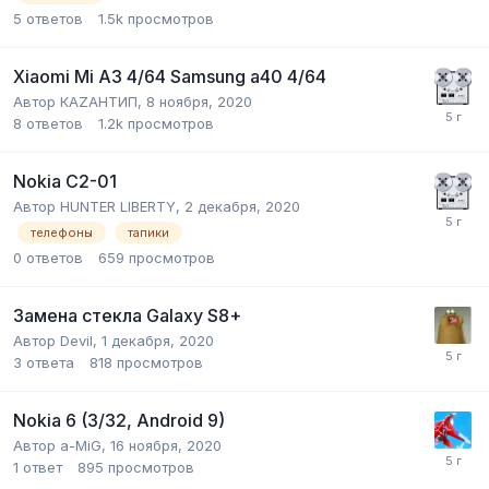
5
ответов
1.5k
просмотров
Xiaomi Mi A3 4/64 Samsung a40 4/64
Автор
КАZАНТИП
,
8 ноября, 2020
8
ответов
1.2k
просмотров
Nokia C2-01
Автор
HUNTER LIBERTY
,
2 декабря, 2020
телефоны
тапики
0
ответов
659
просмотров
Замена стекла Galaxy S8+
Автор
Devil
,
1 декабря, 2020
3
ответа
818
просмотров
Nokia 6 (3/32, Android 9)
Автор
a-MiG
,
16 ноября, 2020
1
ответ
895
просмотров