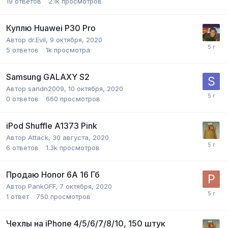
19
ответов
2.1k
просмотров
Куплю Huawei P30 Pro
Автор
dr.Evil
,
9 октября, 2020
5
ответов
1k
просмотра
Samsung GALAXY S2
Автор
sandn2009
,
10 октября, 2020
0
ответов
660
просмотров
iPod Shuffle A1373 Pink
Автор
Attack
,
30 августа, 2020
6
ответов
1.3k
просмотров
Продаю Honor 6A 16 Гб
Автор
PankOFF
,
7 октября, 2020
1
ответ
750
просмотров
Чехлы на iPhone 4/5/6/7/8/10, 150 штук