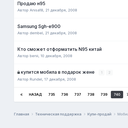
Продаю н95
Автор
Anisa18
,
21 декабря, 2008
Samsung Sgh-e900
Автор
dembel
,
21 декабря, 2008
Кто сможет отформатить N95 китай
Автор
benii
,
10 декабря, 2008
купится мобила в подарок жене
1
2
Автор
Rundel
,
17 декабря, 2008
НАЗАД
735
736
737
738
739
740
Главная
Техническая поддержка
Купи-продай
Моби