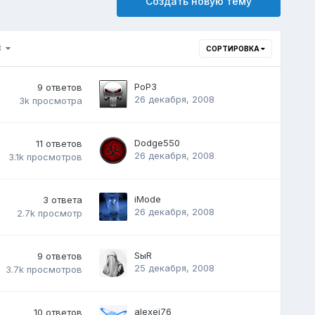
Создать новую тему
48
СОРТИРОВКА
PoP3
9
ответов
26 декабря, 2008
3k
просмотра
Dodge550
11
ответов
26 декабря, 2008
3.1k
просмотров
iMode
3
ответа
26 декабря, 2008
2.7k
просмотр
SыR
9
ответов
25 декабря, 2008
3.7k
просмотров
alexei76
10
ответов