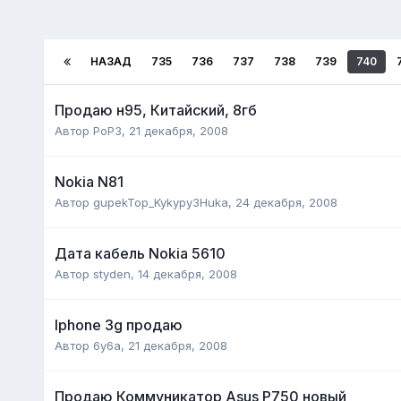
НАЗАД
735
736
737
738
739
740
Продаю н95, Китайский, 8гб
Автор
PoP3
,
21 декабря, 2008
Nokia N81
Автор
gupekTop_Kykypy3Huka
,
24 декабря, 2008
Дата кабель Nokia 5610
Автор
styden
,
14 декабря, 2008
Iphone 3g продаю
Автор
6y6a
,
21 декабря, 2008
Продаю Коммуникатор Asus P750 новый