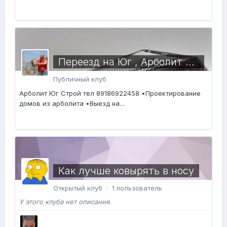
Переезд на Юг , Арболит Юг
Публичный клуб
Арболит Юг Строй тел 89186922458 •Проектирование
домов из арболита •Выезд на...
Как лучше ковырять в носу
Открытый клуб · 1 пользователь
У этого клуба нет описания.