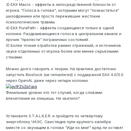
3) EAX Macro - эффекты в непосредственной близости от
игрока. "Голоса в голове", которыми могут "похвастаться"
шизофреники или просто пережившие жестокие
психологические травмы.
4) EAX PurePath - эффекты создающиеся только в одной
колонке. Раздваивающиеся голоса в центральном канале и
прочие "прелести" пограничных состояний.
5) Более точная отработка ранних отражений, и источников
звука отделенных от игрока более или менее серьёзными
стенами.
Можно долго говорить о теории. На практике достаточно
запустить Bioshock (не remastered) с поддержкой EAX 4.0/5.0
через OpenAL даже через четыре колонки.
Финальные уровни это тот случай, когда словами
впечатления не опишешь. Не хватило?
Установите S.T.A.L.K.E.R. и пройдите по четвёртому
энергоблоку ЧАЭС. Свистящие пули крупного калибра
вместе со звучащим в голове "Иди ко мне!" вряд ли оставят