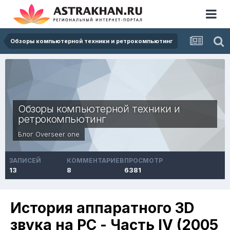
Обзоры компьютерной техники и ретрокомпьютинг
Обзоры компьютерной техники и
ретрокомпьютинг
Блог
Overseer one
ЗАПИСЕЙ
КОММЕНТАРИЕВ
ПРОСМОТР
13
8
6381
История аппаратного 3D
звука на PC - Часть IV (2005