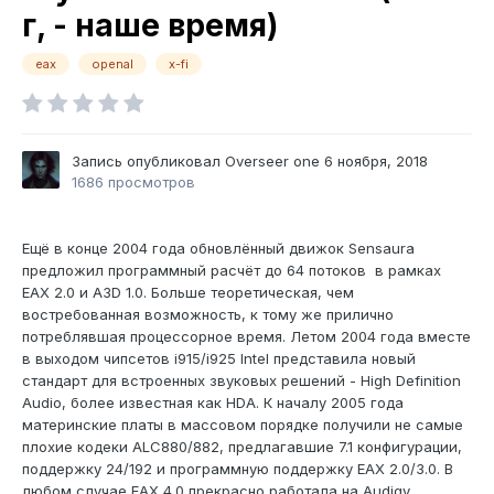
г, - наше время)
eax
openal
x-fi
Запись опубликовал
Overseer one
6 ноября, 2018
1686 просмотров
Ещё в конце 2004 года обновлённый движок Sensaura
предложил программный расчёт до 64 потоков в рамках
EAX 2.0 и A3D 1.0. Больше теоретическая, чем
востребованная возможность, к тому же прилично
потреблявшая процессорное время. Летом 2004 года вместе
в выходом чипсетов i915/i925 Intel представила новый
стандарт для встроенных звуковых решений - High Definition
Audio, более известная как HDA. К началу 2005 года
материнские платы в массовом порядке получили не самые
плохие кодеки ALC880/882, предлагавшие 7.1 конфигурации,
поддержку 24/192 и программную поддержку EAX 2.0/3.0. В
любом случае EAX 4.0 прекрасно работала на Audigy