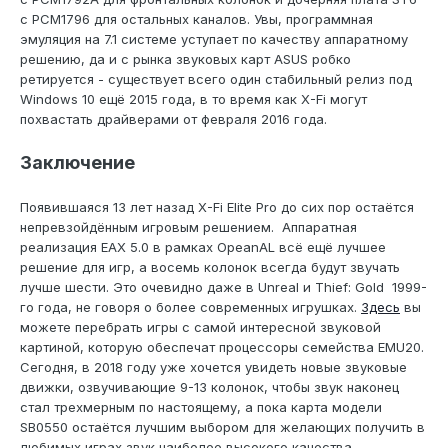
с PCM1796 для остальных каналов. Увы, программная
эмуляция на 7.1 системе уступает по качеству аппаратному
решению, да и с рынка звуковых карт ASUS робко
ретируется - существует всего один стабильный релиз под
Windows 10 ещё 2015 года, в то время как X-Fi могут
похвастать драйверами от февраля 2016 года.
Заключение
Появившаяся 13 лет назад X-Fi Elite Pro до сих пор остаётся
непревзойдённым игровым решением. Аппаратная
реализация EAX 5.0 в рамках OpeanAL всё ещё лучшее
решение для игр, а восемь колонок всегда будут звучать
лучше шести. Это очевидно даже в Unreal и Thief: Gold 1999-
го года, не говоря о более современных игрушках.
Здесь
вы
можете перебрать игры с самой интересной звуковой
картиной, которую обеспечат процессоры семейства EMU20.
Сегодня, в 2018 году уже хочется увидеть новые звуковые
движки, озвучивающие 9-13 колонок, чтобы звук наконец
стал трехмерным по настоящему, а пока карта модели
SB0550 остаётся лучшим выбором для желающих получить в
любимых играх звук наиболее высокого качества.