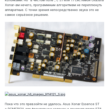
колонками. Но "в чистом поле", с 5.1 или 7.1 системой сказать
Xonar-ам нечего, программным алгоритмам не переплюнуть
аппаратные. С точки зрения непосредственно звука это не
самое серьёзное решение.
Пока что это превзойти не удалось. Asus Xonar Essence ST
с PCM1792A для фронтальных колонок и дочерняя плата ST6