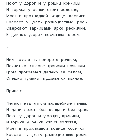
Поют у дорог и у рощиц криницы,
И зорька у речки стоит золотая,
Моет в прохладной водице косички,
Бросает в цветы разноцветные росы.
Сверкают зарницами ярко реснички,
В дивных узорах песчаные плёсы.
2
Ивы грустят в повороте речном,
Пахнет на взгорье травами пряными.
Гром прогремел далеко за селом,
Спешно туманы кудрявятся пьяные.
Припев:
Летают над лугом волшебные птицы,
И дали лежат без конца и без края.
Поют у дорог и у рощиц криницы,
И зорька у речки стоит золотая,
Моет в прохладной водице косички,
Бросает в цветы разноцветные росы.