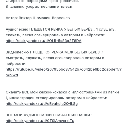
Сверкают зарницами ярко реснички,
В дивных узорах песчаные плёсы.
Автор: Виктор Шамонин-Версенев
Аудиопесню ПЛЕЩЕТСЯ РЕЧКА У БЕЛЫХ БЕРЁЗ... 1 слушать,
скачать, песня сгенерирована автором в нейросети:
https://disk.yandex.ru/d/OLR-5s83g2T8DA
Видеопесню ПЛЕЩЕТСЯ РЕЧКА МЕЖ БЕЛЫХ БЕРЁЗ...1
смотреть, слушать, песня сгенерирована автором в
нейросети:
https://rutube.ru/video/207955bc87542b7c042be6bc2cabdef1/?
r=plwd
Скачать ВСЕ мои книжки-сказки с иллюстрациями из папки
1, иллюстрации сгенерированы автором в нейросети:
http://disk.yandex.ru/d/qBvahqlo2Q4LSg
ВСЕ МОИ АУДИОСКАЗКИ СКАЧАТЬ ИЗ ПАПКИ 1
http://disk.yandex.ru/d/0TSIAmvcrxtTu