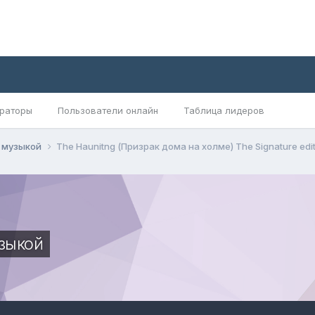
раторы
Пользователи онлайн
Таблица лидеров
и музыкой
The Haunitng (Призрак дома на холме) The Signature edit
зыкой