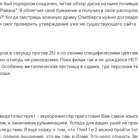
 я был порядком озадачен, читая обзор диска на ныне почивше
айана". Я облегчил свой бумажник и получил в своё распоряж
то?! Когда смотришь военную драму Спилберга нужно договари
 я смог проверить утверждение уже не существующего сайта.
дров в секунду против 25) и со своими специфическими цветам
но отнюдь не рекордсмен. Пока фильм так и не дождался HDT
. Особенно металлическая лестница в садике, где персонаж 
роша.
видетельствует - звукорежиссёр приготовил Вам самое изыск
м, и заканчивая кульминацией. Услада для ваших ушей не прек
едствии. Я ещё скажу о том, что Thief 1 и 2 можно пройти тол
, полное ощущение, что вы там, в Доме. Это надо слушать. Зв