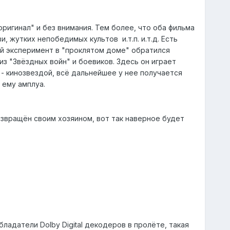
ригинал" и без внимания. Тем более, что оба фильма
 жутких непобедимых культов и.т.п. и.т.д. Есть
й эксперимент в "проклятом доме" обратился
из "Звёздных войн" и боевиков. Здесь он играет
 - кинозвездой, всё дальнейшее у нее получается
 ему амплуа.
извращён своим хозяином, вот так наверное будет
ладатели Dolby Digital декодеров в пролёте, такая