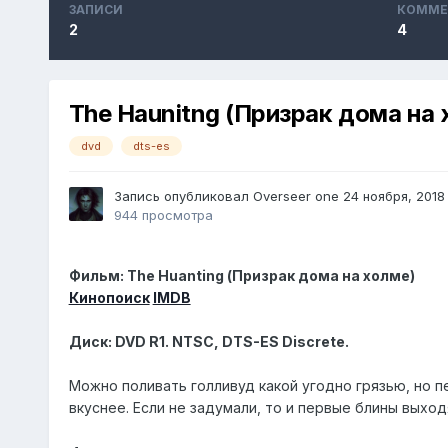
ЗАПИСИ
КОММЕ
2
4
The Haunitng (Призрак дома на х
dvd
dts-es
Запись опубликовал
Overseer one
24 ноября, 2018
944 просмотра
Фильм: The Huanting (Призрак дома на холме)
Кинопоиск
IMDB
Диск: DVD R1. NTSC, DTS-ES Discrete.
Можно поливать голливуд какой угодно грязью, но 
вкуснее. Если не задумали, то и первые блины выходя