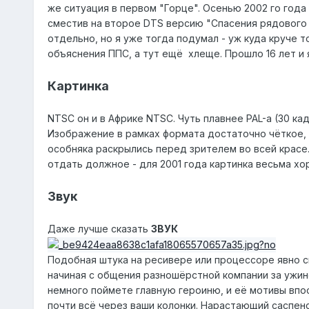
же ситуация в первом "Горце". Осенью 2002 го года
сместив на второе DTS версию "Спасения рядового Р
отдельно, но я уже тогда подумал - уж куда круче 
объяснения ППС, а тут ещё хлеще. Прошло 16 лет и
Картинка
NTSC он и в Африке NTSC. Чуть плавнее PAL-а (30 ка
Изображение в рамках формата достаточно чёткое, 
особняка раскрылись перед зрителем во всей красе
отдать должное - для 2001 года картинка весьма хо
Звук
Даже лучше сказать
ЗВУК
Подобная штука на ресивере или процессоре явно с
начиная с общения разношёрстной компании за ужино
немного поймете главную героиню, и её мотивы впосл
почти всё через ваши колонки. Нарастающий саспенс