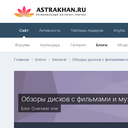
Сайт
Активность
Таблица лидеров
Клубы
Форумы
Календарь
Галерея
Блоги
Моде
Главная
Блоги
General
Обзоры дисков с фильмами 
Обзоры дисков с фильмами и му
Блог
Overseer one