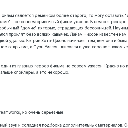
 фильм является ремейком более старого, то могу оставить "о
ме" - не совсем привычный фильм ужасов. В нем нет рек крови,
необычный "домик" пятерых, страдающих бессонницей. Научны
ался проклят безо всяких кавычек. Лайам Ниссон известен нам 
кой удалью. Кэтрин Зета-Джонс начинает тем, кем она и была
ное открытие, а Оуэн Уилсон вписался в уже хорошо знакомые
 один из главных героев фильма не совсем ужасен. Красив но 
Дальше спойлеры, а это нехорошо.
Dreamworks, но очень серьезные.
ьный звук и солидная подборка дополнительных материалов. Об