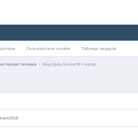
раторы
Пользователи онлайн
Таблица лидеров
ьютерная техника
Ищу проц Socket M + кулер
жалобой.