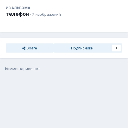
ИЗ АЛЬБОМА
телефон
· 7 изображений
Share
Подписчики
1
Комментариев нет
Присоединиться к общению
Вы можете написать сейчас, а зарегистрироваться потом. Если
у Вас есть аккаунт,
войдите
, чтобы написать с него.
Добавить комментарий...