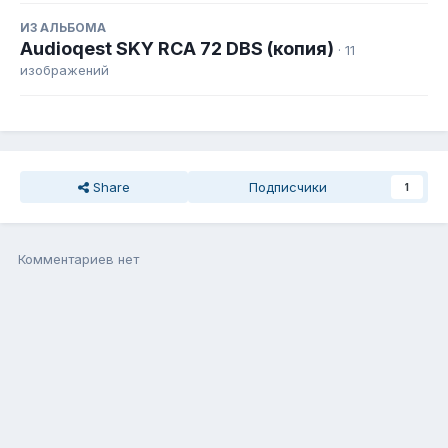
ИЗ АЛЬБОМА
Audioqest SKY RCA 72 DBS (копия)
· 11
изображений
Share
Подписчики
1
Комментариев нет
Присоединиться к общению
Вы можете написать сейчас, а зарегистрироваться потом. Если
у Вас есть аккаунт,
войдите
, чтобы написать с него.
Добавить комментарий...