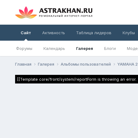
Сайт
Активность
Таблица лидеров
Клубы
Форумы
Календарь
Галерея
Блоги
Моде
Главная
Галерея
Альбомы пользователей
YAMAHA 
[[Template core/front/system/reportForm is throwing an error. 