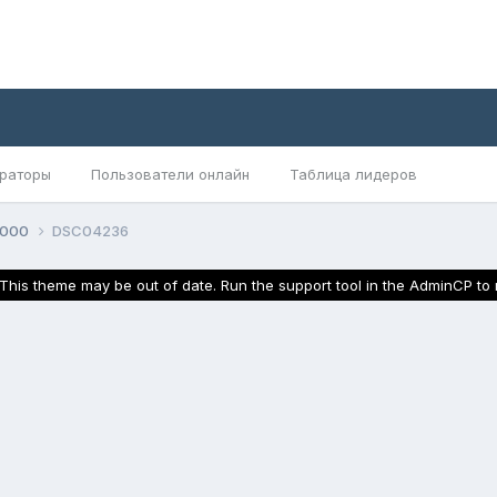
раторы
Пользователи онлайн
Таблица лидеров
2000
DSC04236
This theme may be out of date. Run the support tool in the AdminCP to r