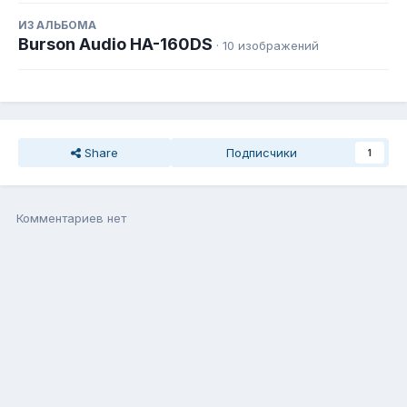
ИЗ АЛЬБОМА
Burson Audio HA-160DS
· 10 изображений
Share
Подписчики
1
Комментариев нет
Присоединиться к общению
Вы можете написать сейчас, а зарегистрироваться потом. Если
у Вас есть аккаунт,
войдите
, чтобы написать с него.
Добавить комментарий...