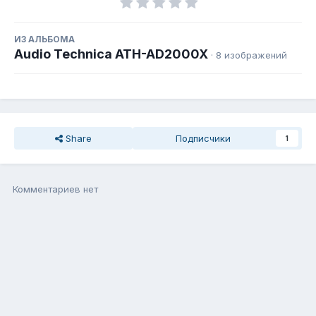
ИЗ АЛЬБОМА
Audio Technica ATH-AD2000X
· 8 изображений
Share
Подписчики
1
Комментариев нет
Присоединиться к общению
Вы можете написать сейчас, а зарегистрироваться потом. Если
у Вас есть аккаунт,
войдите
, чтобы написать с него.
Добавить комментарий...