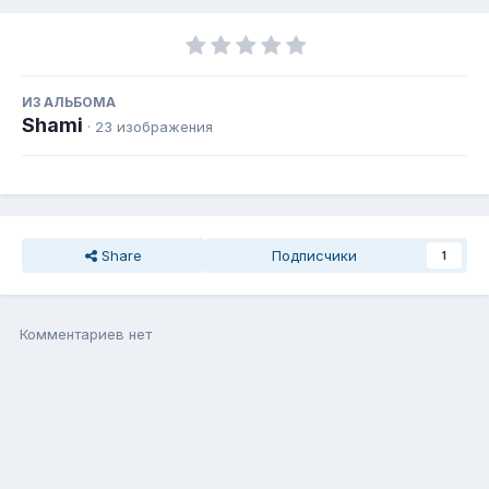
ИЗ АЛЬБОМА
Shami
· 23 изображения
Share
Подписчики
1
Комментариев нет
Присоединиться к общению
Вы можете написать сейчас, а зарегистрироваться потом. Если
у Вас есть аккаунт,
войдите
, чтобы написать с него.