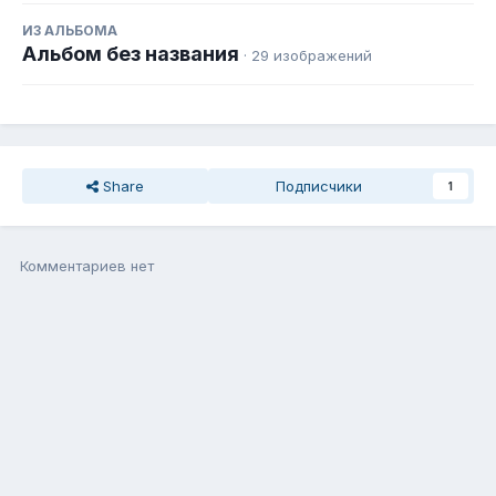
ИЗ АЛЬБОМА
Альбом без названия
· 29 изображений
Share
Подписчики
1
Комментариев нет
Присоединиться к общению
Вы можете написать сейчас, а зарегистрироваться потом. Если
у Вас есть аккаунт,
войдите
, чтобы написать с него.
Добавить комментарий...