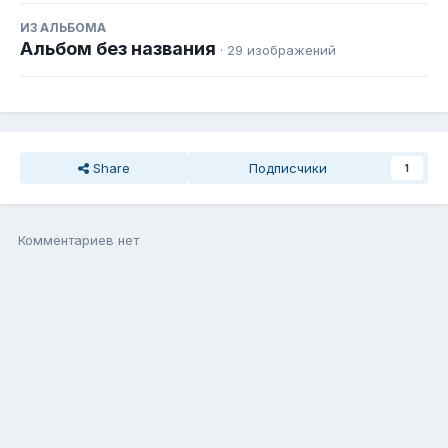
ИЗ АЛЬБОМА
Альбом без названия
· 29 изображений
Share
Подписчики
1
Комментариев нет
Присоединиться к общению
Вы можете написать сейчас, а зарегистрироваться потом. Если
у Вас есть аккаунт,
войдите
, чтобы написать с него.
Добавить комментарий...