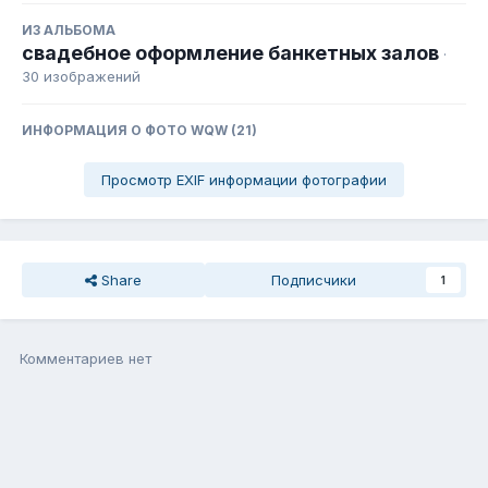
ИЗ АЛЬБОМА
свадебное оформление банкетных залов
·
30 изображений
ИНФОРМАЦИЯ О ФОТО WQW (21)
Просмотр EXIF информации фотографии
Share
Подписчики
1
Комментариев нет
Присоединиться к общению
Вы можете написать сейчас, а зарегистрироваться потом. Если
у Вас есть аккаунт,
войдите
, чтобы написать с него.