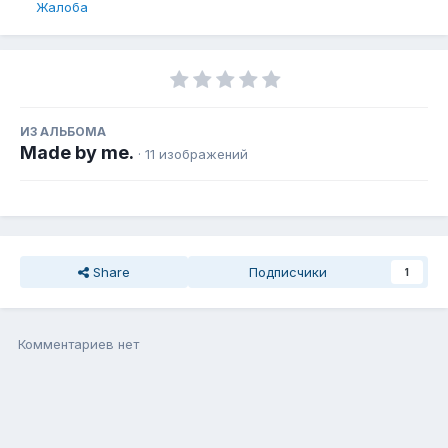
Жалоба
ИЗ АЛЬБОМА
Made by me.
· 11 изображений
Share
Подписчики
1
Комментариев нет
Присоединиться к общению
Вы можете написать сейчас, а зарегистрироваться потом. Если
у Вас есть аккаунт,
войдите
, чтобы написать с него.