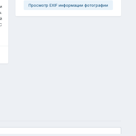
Просмотр EXIF информации фотографии
и
.
й
С