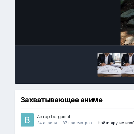
Захватывающее аниме
Автор
bergamot
24 апреля
87 просмотров
Найти другие изо