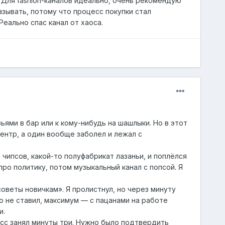
. Для
fashion
-каналов идеально, очень рекомендую
азывать, потому что процесс покупки стал
Реально спас канал от хаоса.
ьями в бар или к кому-нибудь на шашлыки. Но в этот
центр, а один вообще заболел и лежал с
 чипсов, какой-то полуфабрикат лазаньи, и поплёлся
про политику, потом музыкальный канал с попсой. Я
советы новичкам». Я пролистнул, но через минуту
но не ставил, максимум — с пацанами на работе
и.
есс занял минуты три. Нужно было подтвердить