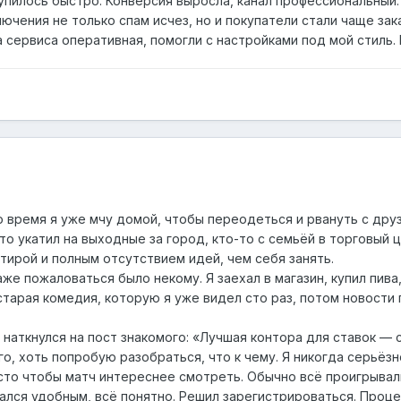
окупилось быстро. Конверсия выросла, канал профессиональный
лючения не только спам исчез, но и покупатели стали чаще зак
 сервиса оперативная, помогли с настройками под мой стиль. 
о время я уже мчу домой, чтобы переодеться и рвануть с друз
-то укатил на выходные за город, кто-то с семьёй в торговый 
ртирой и полным отсутствием идей, чем себя занять.
же пожаловаться было некому. Я заехал в магазин, купил пива,
старая комедия, которую я уже видел сто раз, потом новости 
 наткнулся на пост знакомого: «Лучшая контора для ставок — 
го, хоть попробую разобраться, что к чему. Я никогда серьёз
осто чтобы матч интереснее смотреть. Обычно всё проигрывал
азался удобным, всё понятно. Решил зарегистрироваться. Проц