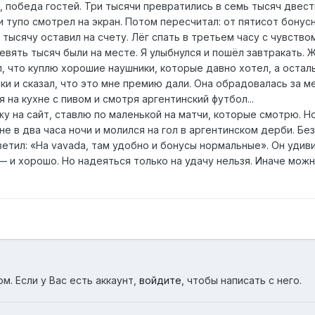
0, победа гостей. Три тысячи превратились в семь тысяч двест
и тупо смотрел на экран. Потом пересчитал: от пятисот бонус
тысячу оставил на счету. Лёг спать в третьем часу с чувством
вять тысяч были на месте. Я улыбнулся и пошёл завтракать. Же
л, что куплю хорошие наушники, которые давно хотел, а остал
ки и сказал, что это мне премию дали. Она обрадовалась за ме
я на кухне с пивом и смотря аргентинский футбол...
у на сайт, ставлю по маленькой на матчи, которые смотрю. Но
не в два часа ночи и молился на гол в аргентинском дерби. Без
ветил: «На vavada, там удобно и бонусы нормальные». Он удиви
— и хорошо. Но надеяться только на удачу нельзя. Иначе можн
м. Если у Вас есть аккаунт,
войдите
, чтобы написать с него.