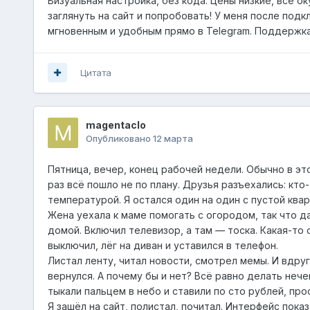
Визуальная настройка, без кода. Цены низкие, всё 
заглянуть на сайт и попробовать! У меня после подк
мгновенным и удобным прямо в
Telegram
. Поддержка
Цитата
magentaclo
Опубликовано
12 марта
Пятница, вечер, конец рабочей недели. Обычно в эт
раз всё пошло не по плану. Друзья разъехались: кто
температурой. Я остался один на один с пустой ква
Жена уехала к маме помогать с огородом, так что да
домой. Включил телевизор, а там — тоска. Какая-то 
выключил, лёг на диван и уставился в телефон.
Листал ленту, читал новости, смотрел мемы. И вдруг
вернулся. А почему бы и нет? Всё равно делать нече
тыкали пальцем в небо и ставили по сто рублей, пр
Я зашёл на сайт, полистал, почитал. Интерфейс пок