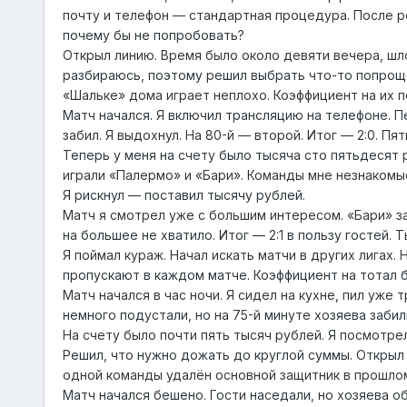
почту и телефон — стандартная процедура. После р
почему бы не попробовать?
Открыл линию. Время было около девяти вечера, шло
разбираюсь, поэтому решил выбрать что-то попроще.
«Шальке» дома играет неплохо. Коэффициент на их п
Матч начался. Я включил трансляцию на телефоне. Пе
забил. Я выдохнул. На 80-й — второй. Итог — 2:0. П
Теперь у меня на счету было тысяча сто пятьдесят р
играли «Палермо» и «Бари». Команды мне незнакомые
Я рискнул — поставил тысячу рублей.
Матч я смотрел уже с большим интересом. «Бари» заб
на большее не хватило. Итог — 2:1 в пользу гостей.
Я поймал кураж. Начал искать матчи в других лигах.
пропускают в каждом матче. Коэффициент на тотал бо
Матч начался в час ночи. Я сидел на кухне, пил уже
немного подустали, но на 75-й минуте хозяева забил
На счету было почти пять тысяч рублей. Я посмотрел
Решил, что нужно дожать до круглой суммы. Открыл 
одной команды удалён основной защитник в прошлом 
Матч начался бешено. Гости наседали, но хозяева обо