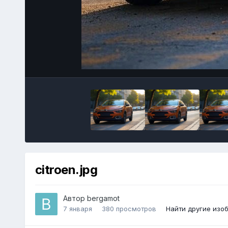
citroen.jpg
Автор
bergamot
7 января
380 просмотров
Найти другие изо