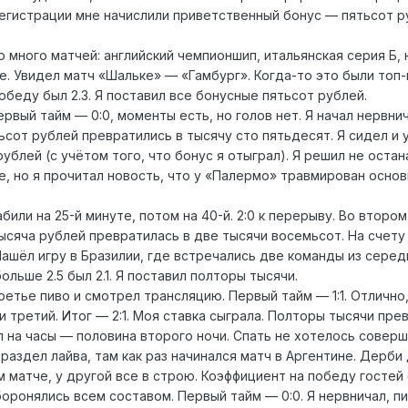
егистрации мне начислили приветственный бонус — пятьсот ру
 много матчей: английский чемпионшип, итальянская серия Б, 
 Увидел матч «Шальке» — «Гамбург». Когда-то это были топ-к
обеду был 2.3. Я поставил все бонусные пятьсот рублей.
рвый тайм — 0:0, моменты есть, но голов нет. Я начал нервни
ятьсот рублей превратились в тысячу сто пятьдесят. Я сидел и
ублей (с учётом того, что бонус я отыграл). Я решил не остан
, но я прочитал новость, что у «Палермо» травмирован основн
или на 25-й минуте, потом на 40-й. 2:0 к перерыву. Во второ
 Тысяча рублей превратилась в две тысячи восемьсот. На счету
 Нашёл игру в Бразилии, где встречались две команды из сере
льше 2.5 был 2.1. Я поставил полторы тысячи.
 третье пиво и смотрел трансляцию. Первый тайм — 1:1. Отличн
и третий. Итог — 2:1. Моя ставка сыграла. Полторы тысячи пре
 на часы — половина второго ночи. Спать не хотелось соверше
раздел лайва, там как раз начинался матч в Аргентине. Дерби
матче, у другой все в строю. Коэффициент на победу гостей б
ронялись всем составом. Первый тайм — 0:0. Я нервничал, пил 