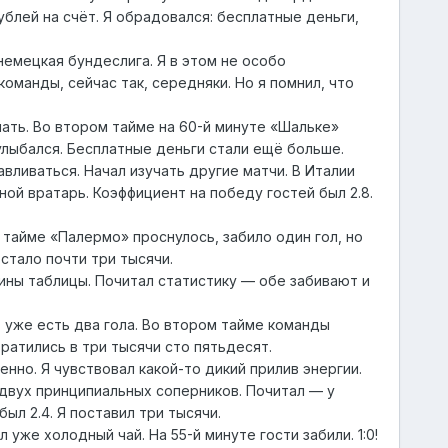
блей на счёт. Я обрадовался: бесплатные деньги,
немецкая бундеслига. Я в этом не особо
оманды, сейчас так, середняки. Но я помнил, что
чать. Во втором тайме на 60-й минуте «Шальке»
 улыбался. Бесплатные деньги стали ещё больше.
авливаться. Начал изучать другие матчи. В Италии
ой вратарь. Коэффициент на победу гостей был 2.8.
м тайме «Палермо» проснулось, забило один гол, но
 стало почти три тысячи.
дины таблицы. Почитал статистику — обе забивают и
о, уже есть два гола. Во втором тайме команды
вратились в три тысячи сто пятьдесят.
нно. Я чувствовал какой-то дикий прилив энергии.
 двух принципиальных соперников. Почитал — у
ыл 2.4. Я поставил три тысячи.
уже холодный чай. На 55-й минуте гости забили. 1:0!