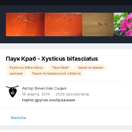
Паук Краб - Xysticus bifasciatus
Xysticus bifasciatus
Паук Краб
пауки астрахан
araneae
Пауки Астраханской области
Автор
Вячеслав Седых
16 марта, 2014
2526 просмотров
Найти другие изображения
Жалоба