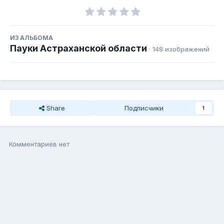
ИЗ АЛЬБОМА
Пауки Астраханской области
· 148 изображений
Share
Подписчики
1
Комментариев нет
Присоединиться к общению
Вы можете написать сейчас, а зарегистрироваться потом. Если
у Вас есть аккаунт,
войдите
, чтобы написать с него.