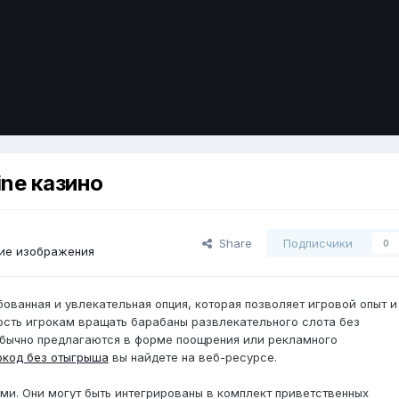
ine казино
Share
Подписчики
0
гие изображения
бованная и увлекательная опция, которая позволяет игровой опыт и
сть игрокам вращать барабаны развлекательного слота без
обычно предлагаются в форме поощрения или рекламного
код без отыгрыша
вы найдете на веб-ресурсе.
и. Они могут быть интегрированы в комплект приветственных