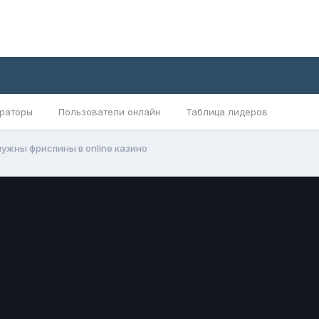
раторы
Пользователи онлайн
Таблица лидеров
нужны фриспины в online казино