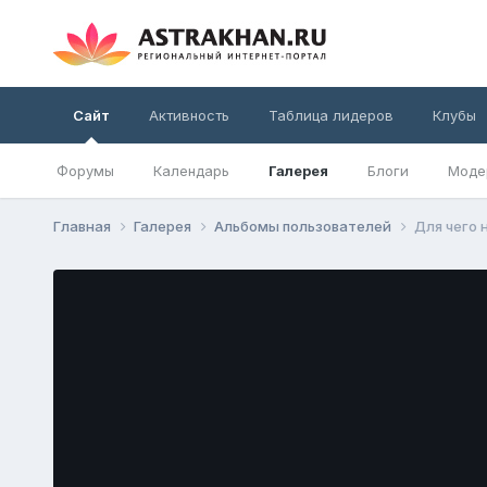
Сайт
Активность
Таблица лидеров
Клубы
Форумы
Календарь
Галерея
Блоги
Моде
Главная
Галерея
Альбомы пользователей
Для чего 