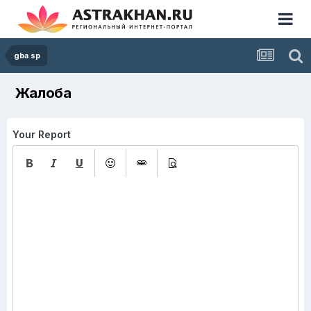
gba sp
Жалоба
Your Report