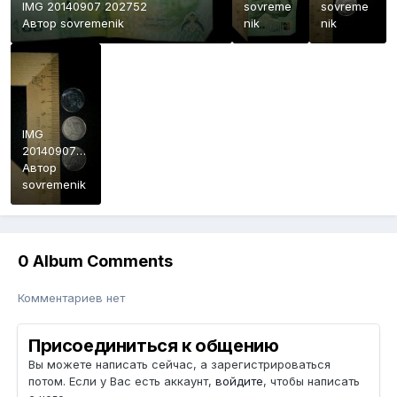
IMG 20140907 202752
sovreme
sovreme
Автор
sovremenik
nik
nik
IMG
20140907
202618
Автор
sovremenik
0 Album Comments
Комментариев нет
Присоединиться к общению
Вы можете написать сейчас, а зарегистрироваться
потом. Если у Вас есть аккаунт,
войдите
, чтобы написать