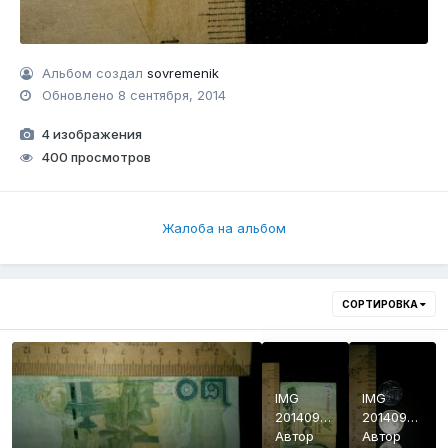
Альбом создал
sovremenik
Обновлено
8 сентября, 2014
4 изображения
400 просмотров
Жалоба на альбом
СОРТИРОВКА
IMG
IMG
20140907
20140907
202732
Автор
202624
Автор