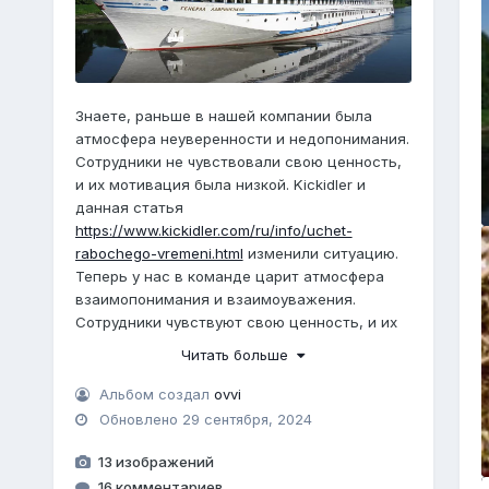
Знаете, раньше в нашей компании была
атмосфера неуверенности и недопонимания.
Сотрудники не чувствовали свою ценность,
и их мотивация была низкой. Kickidler и
данная статья
https://www.kickidler.com/ru/info/uchet-
rabochego-vremeni.html
изменили ситуацию.
Теперь у нас в команде царит атмосфера
взаимопонимания и взаимоуважения.
Сотрудники чувствуют свою ценность, и их
мотивация на достижение общих целей
Читать больше
значительно выросла. Я счастлива, что я
смог создать такую атмосферу в своей
Альбом создал
ovvi
компании, и Kickidler помог мне в этом
Обновлено
29 сентября, 2024
13 изображений
16 комментариев