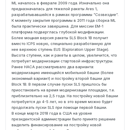
ML началось в феврале 2009 года. Изначально она
предназначалась для тяжелой ракеты Ares 1,
разрабатывавшейся в рамках программы "Созвездие".
К моменту закрытия программы в 2011 года сборка ML
была практически завершена. Для миссии EM-1
п
латформа подверглась глубокой модификации
.
Более мощная версия ракеты SLS Block 1B получит
вместо ICPS новую, специально разработанную для
нее верхнюю ступень EUS (Exploration Upper Stage).
Высота ступени, как и ракеты в целом, увеличится, что
потребует модернизации стартовой инфраструктуры.
Ранее НАСА рассматривало два варианта:
модернизацию имеющейся мобильной башни (более
экономный вариант) и постройку второй башни для
Block 1B. В первом случае пуски SLS пришлось бы
приостановить на время модернизации площадки, т.е.
приблизительно на 2,5 года. На постройку новой башни
потребуется до 4-5 лет, но в это время можно будет
продолжать пуски SLS при помощи первой башни.
В конце марта 2018 года в США на уровне
президентской администрации было принято решение
выделить финансирование на постройку новой