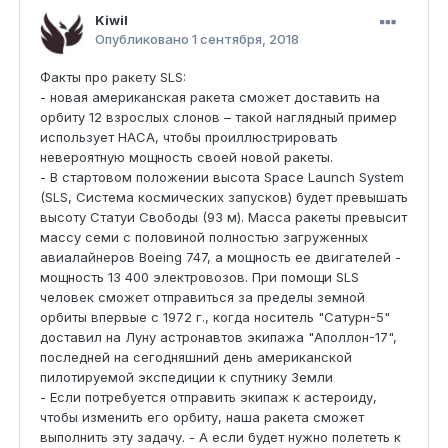
Kiwil
Опубликовано
1 сентября, 2018
Факты про ракету SLS:
- новая американская ракета сможет доставить на
орбиту 12 взрослых слонов – такой наглядный пример
использует НАСА, чтобы проиллюстрировать
невероятную мощность своей новой ракеты.
- В стартовом положении высота Space Launch System
(SLS, Система космических запусков) будет превышать
высоту Статуи Свободы (93 м). Масса ракеты превысит
массу семи с половиной полностью загруженных
авиалайнеров Boeing 747, а мощность ее двигателей -
мощность 13 400 электровозов. При помощи SLS
человек сможет отправиться за пределы земной
орбиты впервые с 1972 г., когда носитель "Сатурн-5"
доставил на Луну астронавтов экипажа "Аполлон-17",
последней на сегодняшний день американской
пилотируемой экспедиции к спутнику Земли
- Если потребуется отправить экипаж к астероиду,
чтобы изменить его орбиту, наша ракета сможет
выполнить эту задачу. - А если будет нужно полететь к