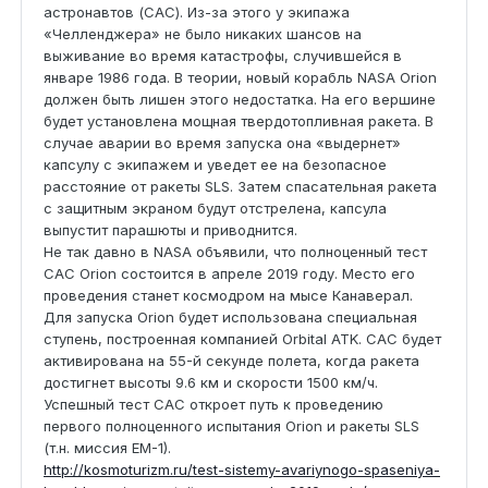
астронавтов (САС). Из-за этого у экипажа
«Челленджера» не было никаких шансов на
выживание во время катастрофы, случившейся в
январе 1986 года. В теории, новый корабль NASA Orion
должен быть лишен этого недостатка. На его вершине
будет установлена мощная твердотопливная ракета. В
случае аварии во время запуска она «выдернет»
капсулу с экипажем и уведет ее на безопасное
расстояние от ракеты SLS. Затем спасательная ракета
с защитным экраном будут отстрелена, капсула
выпустит парашюты и приводнится.
Не так давно в NASA объявили, что полноценный тест
САС Orion состоится в апреле 2019 году. Место его
проведения станет космодром на мысе Канаверал.
Для запуска Orion будет использована специальная
ступень, построенная компанией Orbital ATK. САС будет
активирована на 55-й секунде полета, когда ракета
достигнет высоты 9.6 км и скорости 1500 км/ч.
Успешный тест САС откроет путь к проведению
первого полноценного испытания Orion и ракеты SLS
(т.н. миссия EM-1).
http://kosmoturizm.ru/test-sistemy-avariynogo-spaseniya-