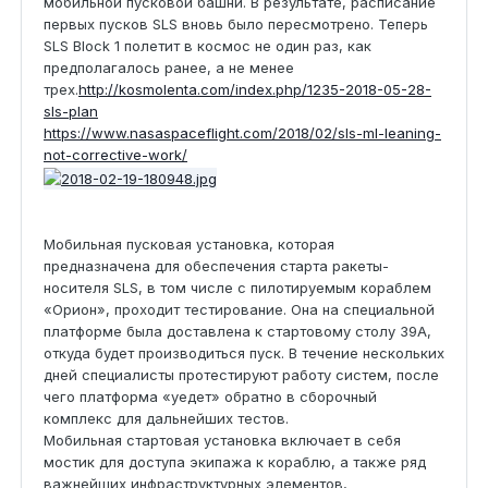
мобильной пусковой башни. В результате, расписание
первых пусков SLS вновь было пересмотрено. Теперь
SLS Block 1 полетит в космос не один раз, как
предполагалось ранее, а не менее
трех.
http://kosmolenta.com/index.php/1235-2018-05-28-
sls-plan
https://www.nasaspaceflight.com/2018/02/sls-ml-leaning-
not-corrective-work/
Мобильная пусковая установка, которая
предназначена для обеспечения старта ракеты-
носителя SLS, в том числе с пилотируемым кораблем
«Орион», проходит тестирование. Она на специальной
платформе была доставлена к стартовому столу 39А,
откуда будет производиться пуск. В течение нескольких
дней специалисты протестируют работу систем, после
чего платформа «уедет» обратно в сборочный
комплекс для дальнейших тестов.
Мобильная стартовая установка включает в себя
мостик для доступа экипажа к кораблю, а также ряд
важнейших инфраструктурных элементов,