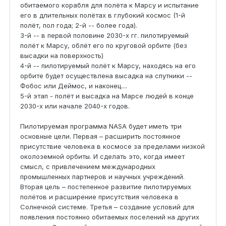
обитаемого корабля для полёта к Марсу и испытание
его в длительных полётах в глубокий космос (1-й
полёт, пол года; 2-й -- более года).
3-й -- в первой половине 2030-х гг. пилотируемый
полёт к Марсу, облёт его по круговой орбите (без
высадки на поверхность)
4-й -- пилотируемый полёт к Марсу, находясь на его
орбите будет осуществлена высадка на спутники --
Фобос или Деймос, и наконец....
5-й этап - полёт и высадка на Марсе людей в конце
2030-х или начале 2040-х годов.
Пилотируемая программа NASA будет иметь три
основные цели. Первая – расширить постоянное
присутствие человека в космосе за пределами низкой
околоземной орбиты. И сделать это, когда имеет
смысл, с привлечением международных
промышленных партнеров и научных учреждений.
Вторая цель – постепенное развитие пилотируемых
полётов и расширение присутствия человека в
Солнечной системе. Третья – создание условий для
появления постоянно обитаемых поселений на других