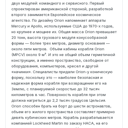
двух модулей: командного и сервисного. Первый
спроектирован американской стороной, разработкой
второго занимается Европейское космическое
агентство. По дизайну Orion напоминает аппараты
Mercury и Apollo, используемые США до 1970-х годов,
но крупнее и мощнее их. Общая масса Orion превышает
20 тонн, высота грузового модуля конусообразной
формы — более трех метров, диаметр основания —
около пяти метров. Объём кабины корабля Orion
(MPCV) около 9 м³. И это не общий объем герметичной
конструкции, а именно пространство, свободное от
оборудования, компьютеров, кресел и другой
«начинки». Специалисты придали Orion-у коническую
форму, поскольку это — наиболее безопасная и
надежная форма корабля при возвращении его на
Землю, с планируемой скоростью до 32 тысяч
километров в час. Поверхность корабля при этом
должна нагреться до 2,2 тысяч градусов Цельсия.
Orion способен брать на борт до шести астронавтов,
объем его жилого пространства составляет примерно
девять кубических метров. Корабль разрабатывается
компанией Lockheed Martin по заказу НАСА, на его