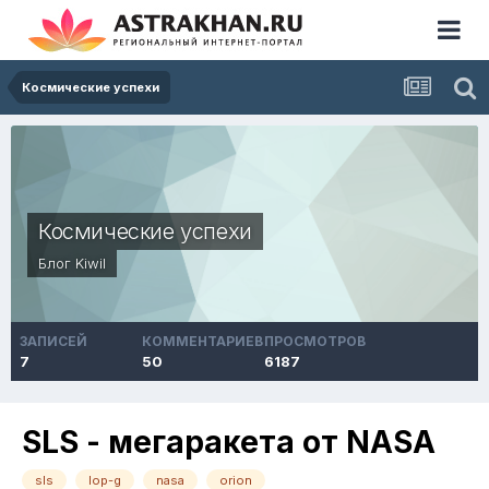
Космические успехи
Космические успехи
Блог
Kiwil
ЗАПИСЕЙ
КОММЕНТАРИЕВ
ПРОСМОТРОВ
7
50
6187
SLS - мегаракета от NASA
sls
lop-g
nasa
orion