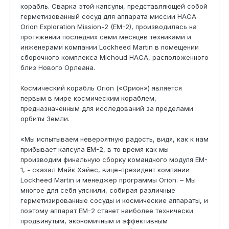
корабль. Сварка этой капсулы, представляющей собой
герметизованный сосуд для аппарата миссии НАСА
Orion Exploration Mission-2 (EM-2), производилась на
протяжении последних семи месяцев техниками и
инженерами компании Lockheed Martin в помещении
сборочного комплекса Michoud НАСА, расположенного
близ Нового Орлеана.
Космический корабль Orion («Орион») является
первым в мире космическим кораблем,
предназначенным для исследований за пределами
орбиты Земли.
«Мы испытываем невероятную радость, видя, как к нам
прибывает капсула EM-2, в то время как мы
производим финальную сборку командного модуля EM-
1, - сказал Майк Хэйес, вице-президент компании
Lockheed Martin и менеджер программы Orion. – Мы
многое для себя уяснили, собирая различные
герметизированные сосуды и космические аппараты, и
поэтому аппарат EM-2 станет наиболее технически
продвинутым, экономичным и эффективным