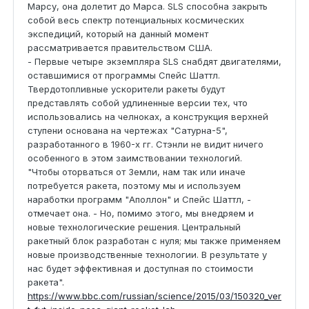
Марсу, она долетит до Марса. SLS способна закрыть
собой весь спектр потенциальных космических
экспедиций, который на данный момент
рассматривается правительством США.
- Первые четыре экземпляра SLS снабдят двигателями,
оставшимися от программы Спейс Шаттл.
Твердотопливные ускорители ракеты будут
представлять собой удлиненные версии тех, что
использовались на челноках, а конструкция верхней
ступени основана на чертежах "Сатурна-5",
разработанного в 1960-х гг. Стэнли не видит ничего
особенного в этом заимствовании технологий.
"Чтобы оторваться от Земли, нам так или иначе
потребуется ракета, поэтому мы и используем
наработки программ "Аполлон" и Спейс Шаттл, -
отмечает она. - Но, помимо этого, мы внедряем и
новые технологические решения. Центральный
ракетный блок разработан с нуля; мы также применяем
новые производственные технологии. В результате у
нас будет эффективная и доступная по стоимости
ракета".
https://www.bbc.com/russian/science/2015/03/150320_ver