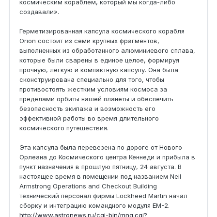
космическим кораблем, который мы когда-либо
создавали».
Герметизированная капсула космического корабля
Orion состоит из семи крупных фрагментов,
выполненных из обработанного алюминиевого сплава,
которые были сварены в единое целое, формируя
прочную, легкую и компактную капсулу. Она была
сконструирована специально для того, чтобы
противостоять жестким условиям космоса за
пределами орбиты нашей планеты и обеспечить
безопасность экипажа и возможность его
эффективной работы во время длительного
космического путешествия.
Эта капсула была перевезена по дороге от Нового
Орлеана до Космического центра Кеннеди и прибыла в
пункт назначения в прошлую пятницу, 24 августа. В
настоящее время в помещении под названием Neil
Armstrong Operations and Checkout Building
технический персонал фирмы Lockheed Martin начал
сборку и интеграцию командного модуля EM-2.
http://www.astronews.ru/cgi-bin/mng.cgi?