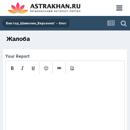
Виктор_Шамонин_Версенев' - блог
Жалоба
Your Report