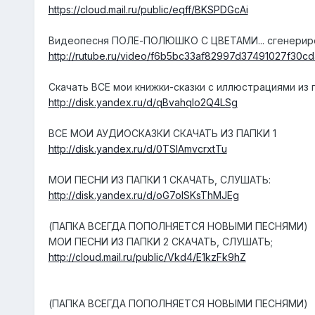
https://cloud.mail.ru/public/eqff/BKSPDGcAi
Видеопесня ПОЛЕ-ПОЛЮШКО С ЦВЕТАМИ... сгенериров
http://rutube.ru/video/f6b5bc33af82997d37491027f30c
Скачать ВСЕ мои книжки-сказки с иллюстрациями из 
http://disk.yandex.ru/d/qBvahqlo2Q4LSg
ВСЕ МОИ АУДИОСКАЗКИ СКАЧАТЬ ИЗ ПАПКИ 1
http://disk.yandex.ru/d/0TSIAmvcrxtTu
МОИ ПЕСНИ ИЗ ПАПКИ 1 СКАЧАТЬ, СЛУШАТЬ:
http://disk.yandex.ru/d/oG7oISKsThMJEg
(ПАПКА ВСЕГДА ПОПОЛНЯЕТСЯ НОВЫМИ ПЕСНЯМИ)
МОИ ПЕСНИ ИЗ ПАПКИ 2 СКАЧАТЬ, СЛУШАТЬ;
http://cloud.mail.ru/public/Vkd4/E1kzFk9hZ
(ПАПКА ВСЕГДА ПОПОЛНЯЕТСЯ НОВЫМИ ПЕСНЯМИ)