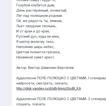
Голубой клубится дым,
День растерянный, лохматый,
Лёг над полюшком родным.
Ой, же радость ты, земная,
Льёт лазурная теплынь,
И от края и до края,
Русский дух, куда ни кинь,
Я шепчу молитву тихо,
Наполняю ширь небес,
Цветом полнится гречиха,
Неземной сияет крест.
Автор: Виктор Шамонин-Версенев
Аудиопесня ПОЛЕ-ПОЛЮШКО С ЦВЕТАМИ...1 сгенерир
нейросети, смотреть, скачать:
http://disk.yandex.ru/d/sBr4mqzGbdR_XA
Аудиопесня ПОЛЕ-ПОЛЮШКО С ЦВЕТАМИ...2 сгенериро
слушать, скачать: