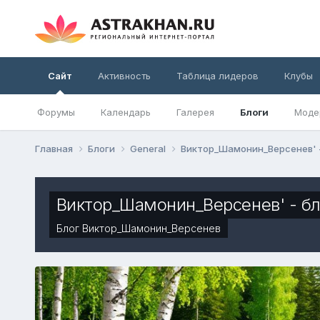
Сайт
Активность
Таблица лидеров
Клубы
Форумы
Календарь
Галерея
Блоги
Моде
Главная
Блоги
General
Виктор_Шамонин_Версенев' 
Виктор_Шамонин_Версенев' - бл
Блог
Виктор_Шамонин_Версенев