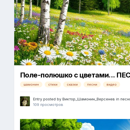
Поле-полюшко с цветами... П
шамонин
стихи
сказки
песни
видео
Entry posted by
Виктор_Шамонин_Версенев
in
песн
109 просмотров