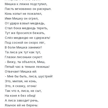
Мишка к ляжке подступил,
Пасть мгновенно он раскрыл.
Конь копыт не пожалел,
Ими Мишку он огрел,
От удара взвыл медведь,
Стал бока медведь тереть,
Тут же бросился бежать,
Слёз медведю не сдержать!
Под сосной он скоро лёг,
В боли Мишка занемог!
Та лиса уж тут как тут,
Глазки лисоньки снуют:
- Вижу, ты объелся, Миш,
Пятый час в теньке лежишь!
Отвечает Мишка ей:
- Мне бы быть, лиса, шустрей!
Это, милая, не конь,
Это, я скажу, огонь!
Так что я, лиса, не сыт,
На коня я без обид!
А лиса заводит речь,
Язычок ей не беречь: