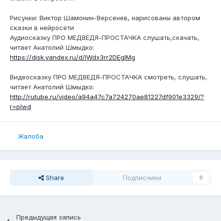
Рисунки: Виктор Шамонин-Версенев, нарисованы автором
сказки в нейросети
Аудиосказку ПРО МЕДВЕДЯ-ПРОСТАЧКА слушать,скачать,
читает Анатолий Шмыдко:
https://disk.yandex.ru/d/lWdx3rr2DEgIMg
Видеосказку ПРО МЕДВЕДЯ-ПРОСТАЧКА смотреть, слушать,
читает Анатолий Шмыдко:
http://rutube.ru/video/a94a47c7a724270ae81227df901e3329/?
r=plwd
Жалоба
Share
Подписчики
0
Предыдущая запись