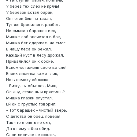
- Ты ступай, баран, поплачь,
У берёз тех слёз не прячь!
У берёзок встал баран,
Он готов был на таран,
Тут же бросился в разбег,
Не смыкал барашек век,
Мишке лоб впечатал в бок,
Мишка бег сдержать не смог.
В чащу леса он бежал,
Каждый куст в лесу дрожал,
Привалился он к сосне,
Вспомнил жизнь свою во сне!
Вновь лисичка кажет лик,
Не в помеху ей язык:
- Вижу, ты объелся, Миш,
Слышу, стонешь и кряхтишь?
Мишка глазки опустил,
Ей он с грустью говорил:
- Тот барашек - чистый зверь,
С детства он боец, поверь!
Так что я опять не сыт,
Да к нему я без обид.
Слов лисичке не искать,