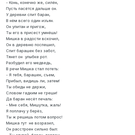
- Конь, конечно же, силён,
Пусть пасётся дальше он.
У деревни спит баран,
В нём всего один изъян.
Он упитан и пригож,
Ты его в присест умнёшь!
Мишка в радости вскочил,
Он в деревню поспешил,
Спит барашек без забот,
Тянет он улыбке рот.
Разбудил его медведь,
В речи Мишка стал потеть:
- Я тебя, барашек, съем,
Прибыл, видишь ли, затем!
Ты обиды не держи,
Словом гадким не греши!
Да баран несёт печаль:
- Мне себя, Мишутка, жаль!
Я поплачу у берёз,
Ты ж решишь потом вопрос!
Мишка тут не возразил,
Он расстроен сильно был: