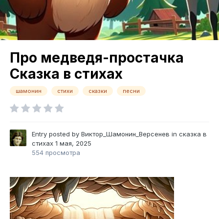
Про медведя-простачка
Сказка в стихах
шамонин
стихи
сказки
песни
Entry posted by
Виктор_Шамонин_Версенев
in
сказка в
стихах
1 мая, 2025
554 просмотра