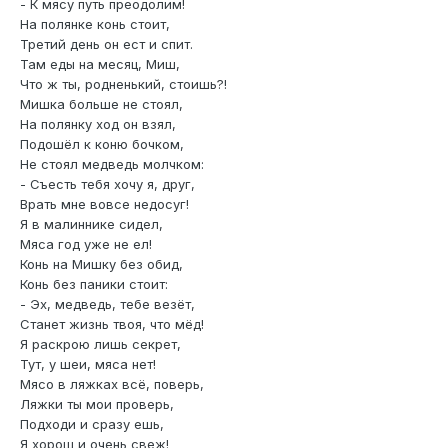
- К мясу путь преодолим!
На полянке конь стоит,
Третий день он ест и спит.
Там еды на месяц, Миш,
Что ж ты, родненький, стоишь?!
Мишка больше не стоял,
На полянку ход он взял,
Подошёл к коню бочком,
Не стоял медведь молчком:
- Съесть тебя хочу я, друг,
Врать мне вовсе недосуг!
Я в малиннике сидел,
Мяса год уже не ел!
Конь на Мишку без обид,
Конь без паники стоит:
- Эх, медведь, тебе везёт,
Станет жизнь твоя, что мёд!
Я раскрою лишь секрет,
Тут, у шеи, мяса нет!
Мясо в ляжках всё, поверь,
Ляжки ты мои проверь,
Подходи и сразу ешь,
Я хорош и очень свеж!