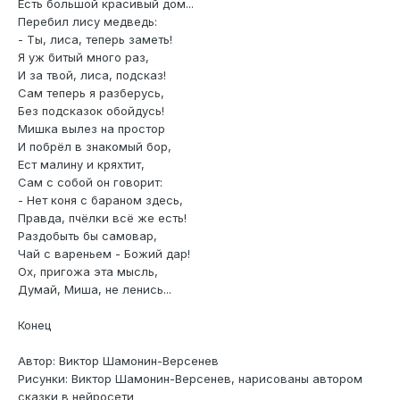
Есть большой красивый дом...
Перебил лису медведь:
- Ты, лиса, теперь заметь!
Я уж битый много раз,
И за твой, лиса, подсказ!
Сам теперь я разберусь,
Без подсказок обойдусь!
Мишка вылез на простор
И побрёл в знакомый бор,
Ест малину и кряхтит,
Сам с собой он говорит:
- Нет коня с бараном здесь,
Правда, пчёлки всё же есть!
Раздобыть бы самовар,
Чай с вареньем - Божий дар!
Ох, пригожа эта мысль,
Думай, Миша, не ленись...
Конец
Автор: Виктор Шамонин-Версенев
Рисунки: Виктор Шамонин-Версенев, нарисованы автором
сказки в нейросети