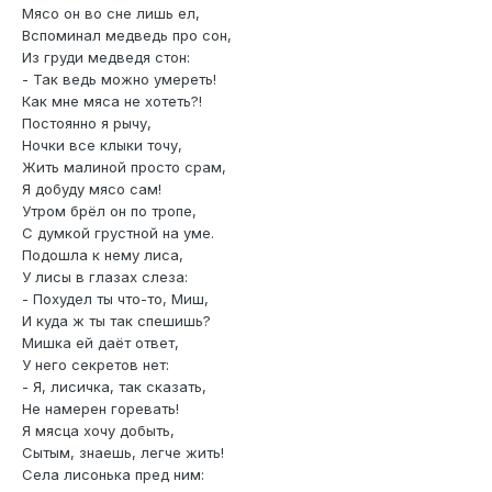
Мясо он во сне лишь ел,
Вспоминал медведь про сон,
Из груди медведя стон:
- Так ведь можно умереть!
Как мне мяса не хотеть?!
Постоянно я рычу,
Ночки все клыки точу,
Жить малиной просто срам,
Я добуду мясо сам!
Утром брёл он по тропе,
С думкой грустной на уме.
Подошла к нему лиса,
У лисы в глазах слеза:
- Похудел ты что-то, Миш,
И куда ж ты так спешишь?
Мишка ей даёт ответ,
У него секретов нет:
- Я, лисичка, так сказать,
Не намерен горевать!
Я мясца хочу добыть,
Сытым, знаешь, легче жить!
Села лисонька пред ним: