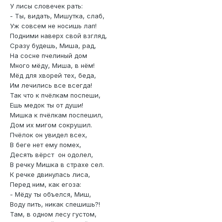
У лисы словечек рать:
- Ты, видать, Мишутка, слаб,
Уж совсем не носишь лап!
Подними наверх свой взгляд,
Сразу будешь, Миша, рад,
На сосне пчелиный дом
Много мёду, Миша, в нём!
Мёд для хворей тех, беда,
Им лечились все всегда!
Так что к пчёлкам поспеши,
Ешь медок ты от души!
Мишка к пчёлкам поспешил,
Дом их мигом сокрушил.
Пчёлок он увидел всех,
В беге нет ему помех,
Десять вёрст он одолел,
В речку Мишка в страхе сел.
К речке двинулась лиса,
Перед ним, как егоза:
- Мёду ты объелся, Миш,
Воду пить, никак спешишь?!
Там, в одном лесу густом,