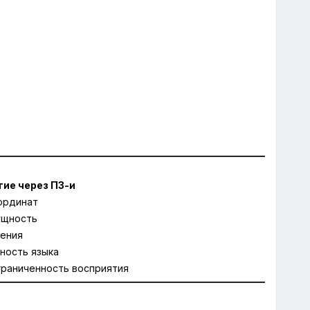
тие через ПЗ-и
ординат
ущность
ения
ность языка
граниченность восприятия