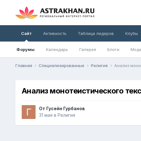
Сайт
Активность
Таблица лидеров
Клубы
Форумы
Календарь
Галерея
Блоги
Моде
Главная
Специализированные
Религия
Анализ моно
Анализ монотеистического текс
От
Гусейн Гурбанов
31 мая
в
Религия