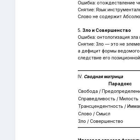
Ошибка: отождествление че
Снятие:
Язык инструментале
Слово не содержит Абсолют
5.
Зло и Совершенство
Ошибка: онтологизация зла
Снятие:
Зло — это не элеме
а дефицит формы ведомого
следствие его позиционной
IV.
Сводная матрица
Парадокс
Свобода / Предопределен
Справедливость / Милость
Трансцендентность / Имма
Слово / Смысл
Зло / Совершенство