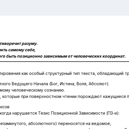
тиворечит разуму.
ить самому себе
,
ого быть позиционно зависимым от человеческих координат.
ткровения
как особый структурный тип текста, обладающий т
тного Ведущего Начала
(Бог, Истина, Воля, Абсолют).
мому человеческому сознанию
.
, которые при поверхностном чтении порождают
кажущиеся 
оксов
 когда нарушается
Тезис Позиционной Зависимости (ПЗ-и)
:
езамкнутого, абсолютного) переносятся на ведомое,