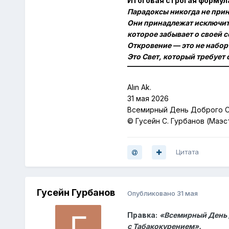
Итоговая строгая формул
Парадоксы никогда не при
Они принадлежат исключи
которое забывает о своей 
Откровение — это не набор
Это Свет, который требует 
Alın Ak.
31 мая 2026
Всемирный День Доброго 
© Гусейн С. Гурбанов (Маэс
Цитата
Гусейн Гурбанов
Опубликовано
31 мая
Правка:
«Всемирный День 
с Табакокурением».