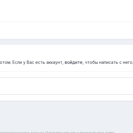
том. Если у Вас есть аккаунт,
войдите
, чтобы написать с него
теистического текста Откровения как структурного типа