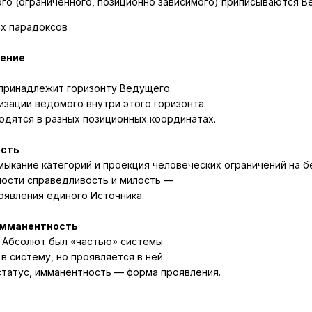
ого
(ограниченного, позиционно зависимого) приписываются В
ких парадоксов
ение
ринадлежит горизонту Ведущего.
изации ведомого
внутри
этого горизонта.
ходятся в разных позиционных координатах.
ость
мыкание категорий и проекция человеческих ограничений на 
ости справедливость и милость —
оявления единого Источника.
Имманентность
 Абсолют был «частью» системы.
 систему, но проявляется в ней.
татус, имманентность — форма проявления.