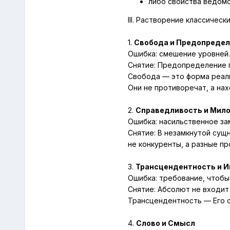
либо свойства
ведом
III. Растворение классичес
1.
Свобода и Предопредел
Ошибка: смешение уровней.
Снятие:
Предопределение п
Свобода — это форма реал
Они не противоречат, а на
2.
Справедливость и Мил
Ошибка: насильственное за
Снятие:
В незамкнутой сущн
не конкуренты, а разные пр
3.
Трансцендентность и 
Ошибка: требование, чтобы
Снятие:
Абсолют не входит в
Трансцендентность — Его с
4.
Слово и Смысл