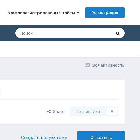
Регистрация
Уже зарегистрированы? Войти
Вся активность
а
Share
Подписчики
0
Создать новую тему
Ответить