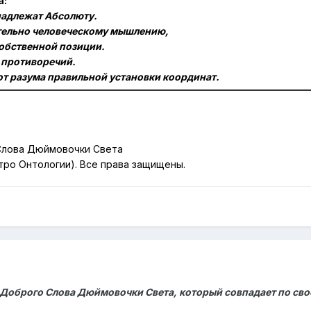
а:
надлежат Абсолюту.
тельно человеческому мышлению,
собственной позиции.
 противоречий.
от разума
правильной установки координат
.
Слова Дюймовочки Света
тро Онтологии). Все права защищены.
Доброго Слова Дюймовочки Света, который совпадает по св