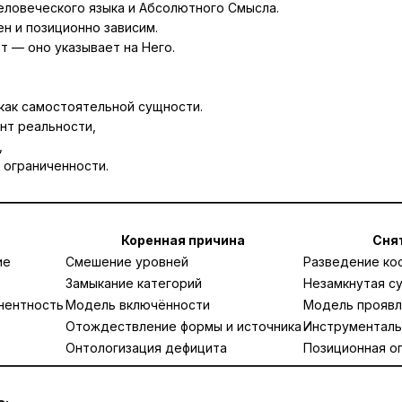
ловеческого языка и Абсолютного Смысла.
н и позиционно зависим.
 — оно указывает на Него.
 как самостоятельной сущности.
нт реальности,
,
 ограниченности.
Коренная причина
Сня
ие
Смешение уровней
Разведение ко
Замыкание категорий
Незамкнутая с
нентность
Модель включённости
Модель проявл
Отождествление формы и источника
Инструменталь
Онтологизация дефицита
Позиционная о