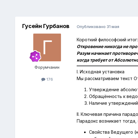
Гусейн Гурбанов
Опубликовано
31 мая
Короткий философский итог:
Откровение никогда не про
Разум начинает противореч
когда требует от Абсолютн
Форумчанин
I. Исходная установка
Мы рассматриваем
текст О
176
Утверждение
абсолю
Обращённость к
ведо
Наличие утверждений
II. Ключевая причина парад
Парадокс возникает тогда,
Свойства
Ведущего
(н