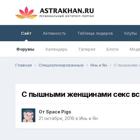
Сайт
Активность
Таблица лидеров
Клубы
Форумы
Календарь
Галерея
Блоги
Моде
Главная
Специализированные
Инь и Ян
С пышными ж
С пышными женщинами секс всег
От
Space Pigs
21 октября, 2016
в
Инь и Ян