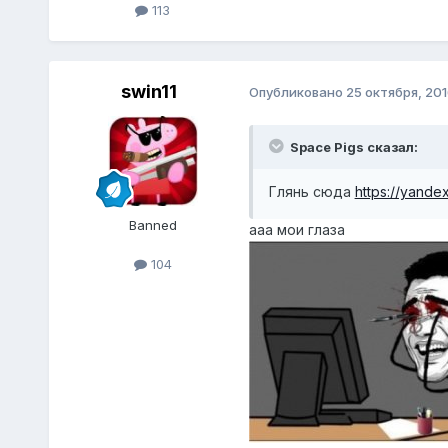
113
swin11
Опубликовано
25 октября, 201
Space Pigs сказал:
Глянь сюда
https://yandex
Banned
ааа мои глаза
104