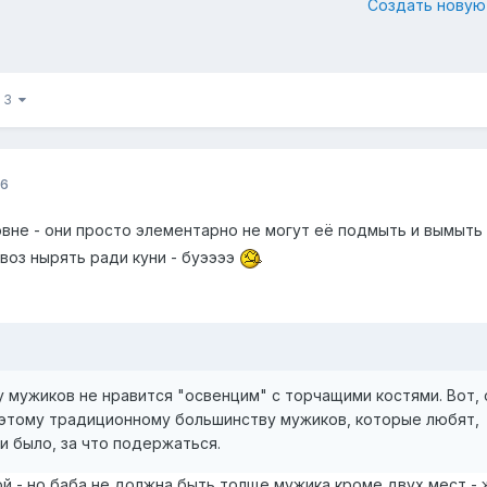
Создать новую
з 3
16
говне - они просто элементарно не могут её подмыть и вымыть 
авоз нырять ради куни - буээээ
 мужиков не нравится "освенцим" с торчащими костями. Вот, 
к этому традиционному большинству мужиков, которые любят,
 и было, за что подержаться.
й - но баба не должна быть толще мужика кроме двух мест -