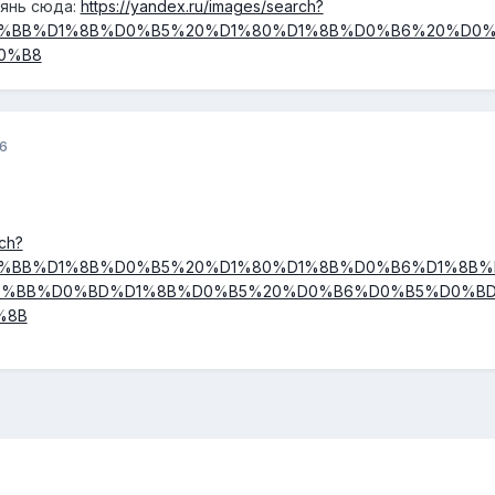
лянь сюда:
https://yandex.ru/images/search?
0%BB%D1%8B%D0%B5%20%D1%80%D1%8B%D0%B6%20%D0
0%B8
6
ch?
0%BB%D1%8B%D0%B5%20%D1%80%D1%8B%D0%B6%D1%8B%
0%BB%D0%BD%D1%8B%D0%B5%20%D0%B6%D0%B5%D0%BD
%8B