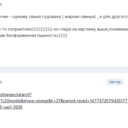
6
чин - одному свыня годована ( жирная свинья) , а для другого
 то поприятнее)))))))))))) но глядя на картинку выше,понимае
ам бесформенная пышность))))))
6
Автор
ru/images/search?
ie%20model&stype=image&lr=37&parent-reqid=1477372579425177
5-sas1-3635