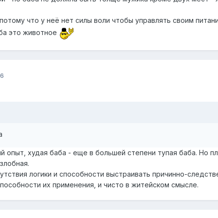
 потому что у неё нет силы воли чтобы управлять своим питан
аба это животное
16
а
 опыт, худая баба - еще в большей степени тупая баба. Но п
 злобная.
тсутствия логики и способности выстраивать причинно-следст
 способности их применения, и чисто в житейском смысле.