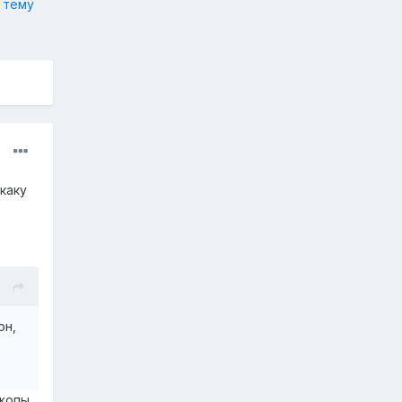
 тему
каку
он,
 жопы