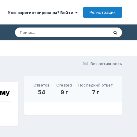
Регистрация
Уже зарегистрированы? Войти
Вся активность
Ответов
Created
Последний ответ
ему
54
9 г
7 г