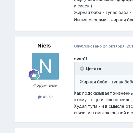
и сисек )
Жирная баба - тупая баба -
Иными словами - жирная б
Niels
Опубликовано
24 октября, 20
swin11
Цитата
Жирная баба - тупая баб
Форумчанин
Как подсказывает жизненный
42.6k
этому - еще и, как правило,
Худая тупа - и в смысле о
связи, и в смысле знаний и