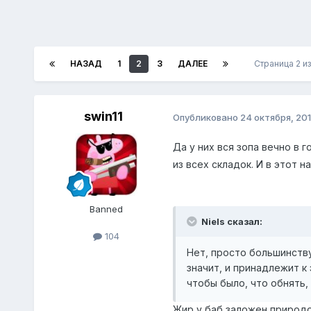
НАЗАД
1
2
3
ДАЛЕЕ
Страница 2 и
swin11
Опубликовано
24 октября, 20
Да у них вся зопа вечно в 
из всех складок. И в этот н
Banned
Niels сказал:
104
Нет, просто большинству
значит, и принадлежит 
чтобы было, что обнять,
Жир у баб заложен природо