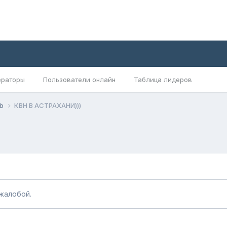
раторы
Пользователи онлайн
Таблица лидеров
ub
КВН В АСТРАХАНИ)))
жалобой.