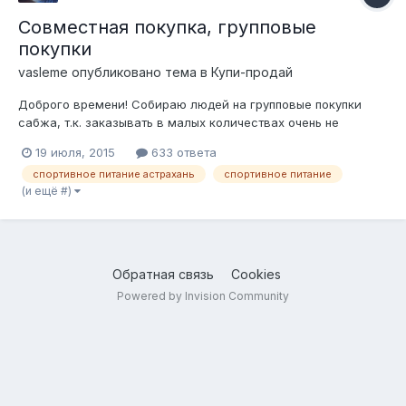
Совместная покупка, групповые
покупки
vasleme
опубликовано тема в
Купи-продай
Доброго времени! Собираю людей на групповые покупки
сабжа, т.к. заказывать в малых количествах очень не
выгодно, брать большие партии для себя, после падения
19 июля, 2015
633 ответа
рубля, стало напряжно. Есть круг друзей/знакомых, кто уже
спортивное питание астрахань
спортивное питание
участвует в этой теме, но нас немного. Из того, что я
(и ещё #)
заказываю: ксб-80 лактоми...
Обратная связь
Cookies
Powered by Invision Community